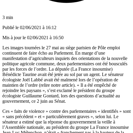
3 min
Publié le
02/06/2021 à 16:12
Mis à jour le
02/06/2021 à 16:50
Les images tournées le 27 mai au siège parisien de Pôle emploi
continuent de faire écho au Parlement. En marge d’une
manifestation d’agriculteurs inquiets des orientations de la nouvelle
politique agricole commune, deux parlementaires ont été bousculés
par les forces de l’ordre. La députée (La France insoumise)
Bénédicte Taurine avait été jetée au sol par un agent. Le sénateur
écologiste Joël Labbé avait été malmené lors de l’opération de
maintien de l’ordre (
relire notre article
). « Il a été empêché de
rejoindre les paysans », s’est exclamé le président du groupe
écologiste Guillaume Gontard, lors des questions d’actualité au
gouvernement, ce 2 juin au Sénat.
Ces « faits de violence » contre des parlementaires « identifiés » sont
« sans précédent » et « particulièrement graves », selon lui. Le
sénateur a estimé que la réponse du gouvernement la veille à
l’Assemblée nationale, au président du groupe La France insoumise
Jean-Luc Mélenchon, n’était « franchement pas à la hauteur de la