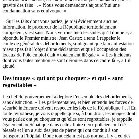
gravité des faits ». « Nous vous demandons aujourd’hui une
condamnation sans équivoque. »
« Sur les faits dont vous parlez, je n’ai évidemment aucune
information, le procureur de la République territorialement
compétent, s’est saisi. Nous verrons bien les suites qu’il donne », a
répondu le Premier ministre. Jean Castex a tenu à rappeler le
contexte général des débordements, soulignant que la manifestation
n’avait pas fait l’objet d’une déclaration et que l’occupation des
locaux de Pôle emploi était « totalement illégale ». « Les incidents
dont vous faites mention se sont déroulés dans ce cadre-là », a-t-il
ajouté.
Des images « qui ont pu choquer » et qui « sont
regrettables »
Le chef du gouvernement a déploré l’ensemble des débordements,
sans distinction. « Les parlementaires, et bien entendu les forces de
sécurité intérieure doivent respecter les lois de la République […] En
toute hypothèse, je vous rappelle que si, à bon droit, les images dont
vous parlez ont pu choquer et qu’elles sont regrettables, je rappelle
également au Sénat que dans cette affaire deux policiers ont été
blessés et l’un a subi des jets de pierre qui ont conduit à son
transport à l’hôpital. Donc tout cela n’est pas normal, il y a eu des