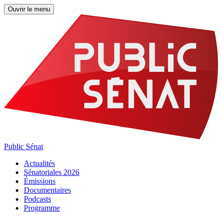
Ouvrir le menu
Public Sénat
Actualités
Sénatoriales 2026
Émissions
Documentaires
Podcasts
Programme