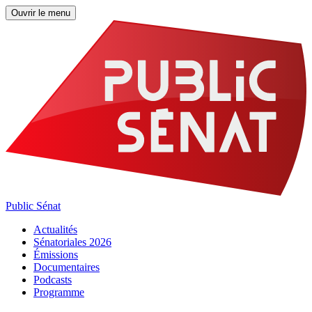
Ouvrir le menu
Public Sénat
Actualités
Sénatoriales 2026
Émissions
Documentaires
Podcasts
Programme