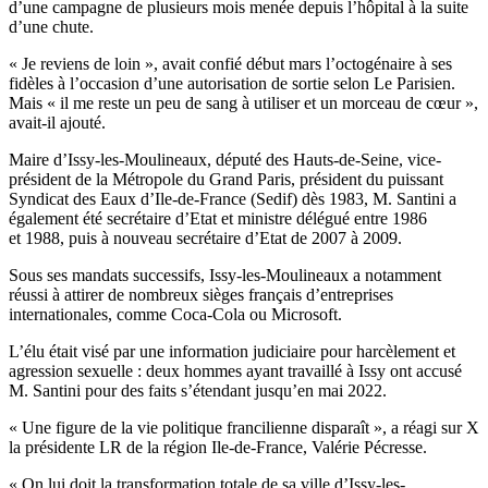
d’une campagne de plusieurs mois menée depuis l’hôpital à la suite
d’une chute.
« Je reviens de loin », avait confié début mars l’octogénaire à ses
fidèles à l’occasion d’une autorisation de sortie selon Le Parisien.
Mais « il me reste un peu de sang à utiliser et un morceau de cœur »,
avait-il ajouté.
Maire d’Issy-les-Moulineaux, député des Hauts-de-Seine, vice-
président de la Métropole du Grand Paris, président du puissant
Syndicat des Eaux d’Ile-de-France (Sedif) dès 1983, M. Santini a
également été secrétaire d’Etat et ministre délégué entre 1986
et 1988, puis à nouveau secrétaire d’Etat de 2007 à 2009.
Sous ses mandats successifs, Issy-les-Moulineaux a notamment
réussi à attirer de nombreux sièges français d’entreprises
internationales, comme Coca-Cola ou Microsoft.
L’élu était visé par une information judiciaire pour harcèlement et
agression sexuelle : deux hommes ayant travaillé à Issy ont accusé
M. Santini pour des faits s’étendant jusqu’en mai 2022.
« Une figure de la vie politique francilienne disparaît », a réagi sur X
la présidente LR de la région Ile-de-France, Valérie Pécresse.
« On lui doit la transformation totale de sa ville d’Issy-les-