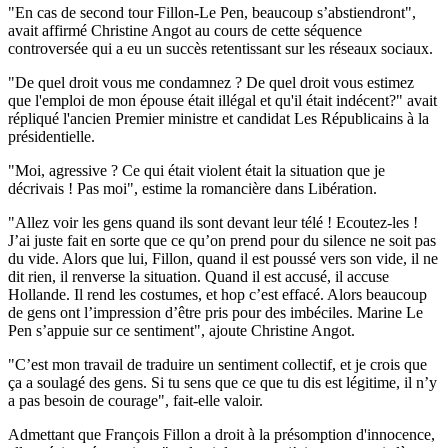
"En cas de second tour Fillon-Le Pen, beaucoup s’abstiendront",
avait affirmé Christine Angot au cours de cette séquence
controversée qui a eu un succès retentissant sur les réseaux sociaux.
"De quel droit vous me condamnez ? De quel droit vous estimez
que l'emploi de mon épouse était illégal et qu'il était indécent?" avait
répliqué l'ancien Premier ministre et candidat Les Républicains à la
présidentielle.
"Moi, agressive ? Ce qui était violent était la situation que je
décrivais ! Pas moi", estime la romancière dans Libération.
"Allez voir les gens quand ils sont devant leur télé ! Ecoutez-les !
J’ai juste fait en sorte que ce qu’on prend pour du silence ne soit pas
du vide. Alors que lui, Fillon, quand il est poussé vers son vide, il ne
dit rien, il renverse la situation. Quand il est accusé, il accuse
Hollande. Il rend les costumes, et hop c’est effacé. Alors beaucoup
de gens ont l’impression d’être pris pour des imbéciles. Marine Le
Pen s’appuie sur ce sentiment", ajoute Christine Angot.
"C’est mon travail de traduire un sentiment collectif, et je crois que
ça a soulagé des gens. Si tu sens que ce que tu dis est légitime, il n’y
a pas besoin de courage", fait-elle valoir.
Admettant que François Fillon a droit à la présomption d'innocence,