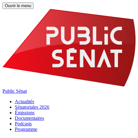
Ouvrir le menu
Public Sénat
Actualités
Sénatoriales 2026
Émissions
Documentaires
Podcasts
Programme