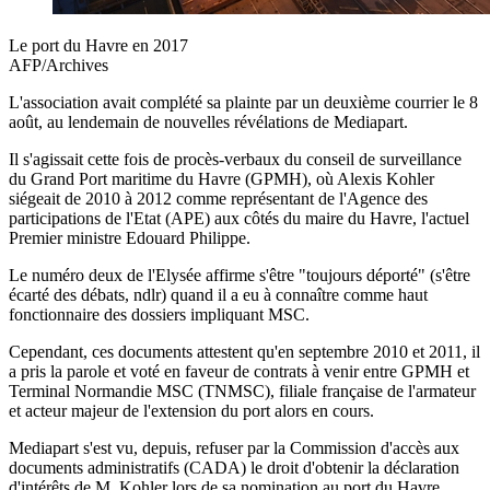
Le port du Havre en 2017
AFP/Archives
L'association avait complété sa plainte par un deuxième courrier le 8
août, au lendemain de nouvelles révélations de Mediapart.
Il s'agissait cette fois de procès-verbaux du conseil de surveillance
du Grand Port maritime du Havre (GPMH), où Alexis Kohler
siégeait de 2010 à 2012 comme représentant de l'Agence des
participations de l'Etat (APE) aux côtés du maire du Havre, l'actuel
Premier ministre Edouard Philippe.
Le numéro deux de l'Elysée affirme s'être "toujours déporté" (s'être
écarté des débats, ndlr) quand il a eu à connaître comme haut
fonctionnaire des dossiers impliquant MSC.
Cependant, ces documents attestent qu'en septembre 2010 et 2011, il
a pris la parole et voté en faveur de contrats à venir entre GPMH et
Terminal Normandie MSC (TNMSC), filiale française de l'armateur
et acteur majeur de l'extension du port alors en cours.
Mediapart s'est vu, depuis, refuser par la Commission d'accès aux
documents administratifs (CADA) le droit d'obtenir la déclaration
d'intérêts de M. Kohler lors de sa nomination au port du Havre.