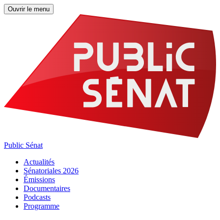
Ouvrir le menu
Public Sénat
Actualités
Sénatoriales 2026
Émissions
Documentaires
Podcasts
Programme