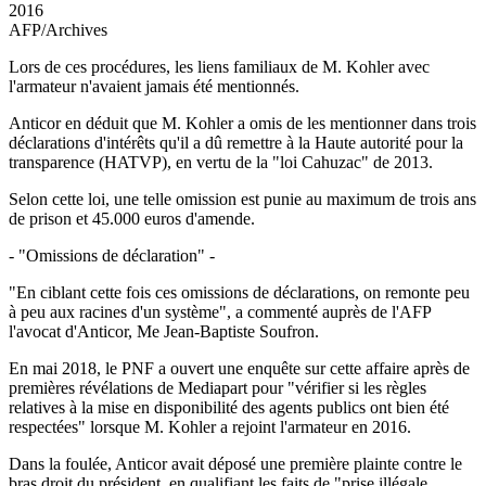
2016
AFP/Archives
Lors de ces procédures, les liens familiaux de M. Kohler avec
l'armateur n'avaient jamais été mentionnés.
Anticor en déduit que M. Kohler a omis de les mentionner dans trois
déclarations d'intérêts qu'il a dû remettre à la Haute autorité pour la
transparence (HATVP), en vertu de la "loi Cahuzac" de 2013.
Selon cette loi, une telle omission est punie au maximum de trois ans
de prison et 45.000 euros d'amende.
- "Omissions de déclaration" -
"En ciblant cette fois ces omissions de déclarations, on remonte peu
à peu aux racines d'un système", a commenté auprès de l'AFP
l'avocat d'Anticor, Me Jean-Baptiste Soufron.
En mai 2018, le PNF a ouvert une enquête sur cette affaire après de
premières révélations de Mediapart pour "vérifier si les règles
relatives à la mise en disponibilité des agents publics ont bien été
respectées" lorsque M. Kohler a rejoint l'armateur en 2016.
Dans la foulée, Anticor avait déposé une première plainte contre le
bras droit du président, en qualifiant les faits de "prise illégale