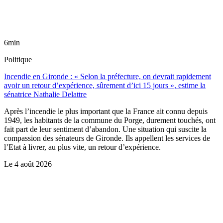
6min
Politique
Incendie en Gironde : « Selon la préfecture, on devrait rapidement
avoir un retour d’expérience, sûrement d’ici 15 jours », estime la
sénatrice Nathalie Delattre
Après l’incendie le plus important que la France ait connu depuis
1949, les habitants de la commune du Porge, durement touchés, ont
fait part de leur sentiment d’abandon. Une situation qui suscite la
compassion des sénateurs de Gironde. Ils appellent les services de
l’Etat à livrer, au plus vite, un retour d’expérience.
Le
4 août 2026