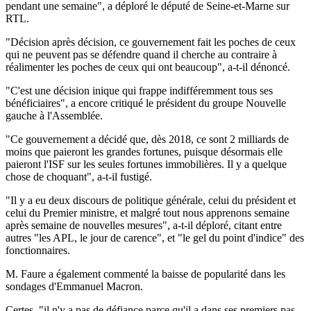
pendant une semaine", a déploré le député de Seine-et-Marne sur
RTL.
"Décision après décision, ce gouvernement fait les poches de ceux
qui ne peuvent pas se défendre quand il cherche au contraire à
réalimenter les poches de ceux qui ont beaucoup", a-t-il dénoncé.
"C'est une décision inique qui frappe indifféremment tous ses
bénéficiaires", a encore critiqué le président du groupe Nouvelle
gauche à l'Assemblée.
"Ce gouvernement a décidé que, dès 2018, ce sont 2 milliards de
moins que paieront les grandes fortunes, puisque désormais elle
paieront l'ISF sur les seules fortunes immobilières. Il y a quelque
chose de choquant", a-t-il fustigé.
"Il y a eu deux discours de politique générale, celui du président et
celui du Premier ministre, et malgré tout nous apprenons semaine
après semaine de nouvelles mesures", a-t-il déploré, citant entre
autres "les APL, le jour de carence", et "le gel du point d'indice" des
fonctionnaires.
M. Faure a également commenté la baisse de popularité dans les
sondages d'Emmanuel Macron.
Certes, "il n'y a pas de défiance parce qu'il a dans ses premiers pas