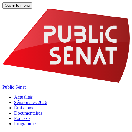
Ouvrir le menu
Public Sénat
Actualités
Sénatoriales 2026
Émissions
Documentaires
Podcasts
Programme