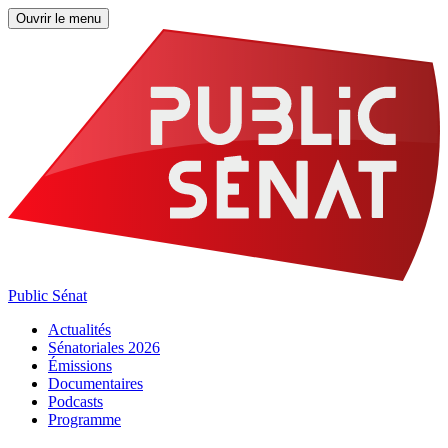
Ouvrir le menu
Public Sénat
Actualités
Sénatoriales 2026
Émissions
Documentaires
Podcasts
Programme