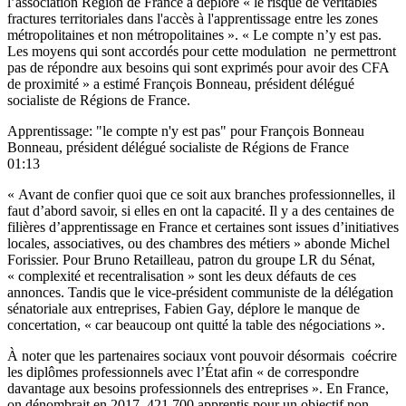
l’association Région de France a déploré « le risque de véritables
fractures territoriales dans l'accès à l'apprentissage entre les zones
métropolitaines et non métropolitaines ». « Le compte n’y est pas.
Les moyens qui sont accordés pour cette modulation ne permettront
pas de répondre aux besoins qui sont exprimés pour avoir des CFA
de proximité » a estimé François Bonneau, président délégué
socialiste de Régions de France.
Apprentissage: "le compte n'y est pas" pour François Bonneau
Bonneau, président délégué socialiste de Régions de France
01:13
« Avant de confier quoi que ce soit aux branches professionnelles, il
faut d’abord savoir, si elles en ont la capacité. Il y a des centaines de
filières d’apprentissage en France et certaines sont issues d’initiatives
locales, associatives, ou des chambres des métiers » abonde Michel
Forissier. Pour Bruno Retailleau, patron du groupe LR du Sénat,
« complexité et recentralisation » sont les deux défauts de ces
annonces. Tandis que le vice-président communiste de la délégation
sénatoriale aux entreprises, Fabien Gay, déplore le manque de
concertation, « car beaucoup ont quitté la table des négociations ».
À noter que les partenaires sociaux vont pouvoir désormais coécrire
les diplômes professionnels avec l’État afin « de correspondre
davantage aux besoins professionnels des entreprises ». En France,
on dénombrait en 2017, 421 700 apprentis pour un objectif non