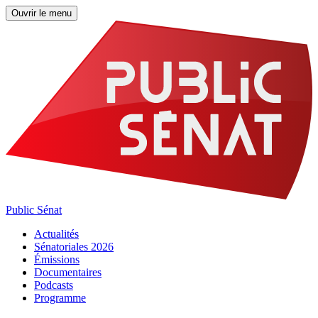
Ouvrir le menu
Public Sénat
Actualités
Sénatoriales 2026
Émissions
Documentaires
Podcasts
Programme