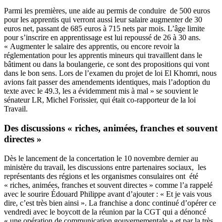
Parmi les premières, une aide au permis de conduire de 500 euros
pour les apprentis qui verront aussi leur salaire augmenter de 30
euros net, passant de 685 euros à 715 nets par mois. L’âge limite
pour s’inscrire en apprentissage est lui repoussé de 26 à 30 ans.
« Augmenter le salaire des apprentis, ou encore revoir la
réglementation pour les apprentis mineurs qui travaillent dans le
bâtiment ou dans la boulangerie, ce sont des propositions qui vont
dans le bon sens. Lors de l’examen du projet de loi El Khomri, nous
avions fait passer des amendements identiques, mais l’adoption du
texte avec le 49.3, les a évidemment mis à mal » se souvient le
sénateur LR, Michel Forissier, qui était co-rapporteur de la loi
Travail.
Des discussions « riches, animées, franches et souvent
directes »
Dès le lancement de la concertation le 10 novembre dernier au
ministère du travail, les discussions entre partenaires sociaux, les
représentants des régions et les organismes consulaires ont été
« riches, animées, franches et souvent directes » comme l’a rappelé
avec le sourire Édouard Philippe avant d’ajouter : « Et je vais vous
dire, c’est très bien ainsi ». La franchise a donc continué d’opérer ce
vendredi avec le boycott de la réunion par la CGT qui a dénoncé
« une opération de communication gouvernementale » et par la très