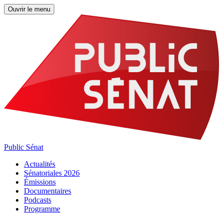
Ouvrir le menu
Public Sénat
Actualités
Sénatoriales 2026
Émissions
Documentaires
Podcasts
Programme