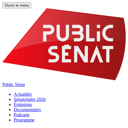
Ouvrir le menu
Public Sénat
Actualités
Sénatoriales 2026
Émissions
Documentaires
Podcasts
Programme