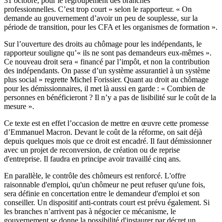
31 octobre, pour le regroupement des branches
professionnelles. C’est trop court » selon le rapporteur. « On
demande au gouvernement d’avoir un peu de souplesse, sur la
période de transition, pour les CFA et les organismes de formation ».
Sur l’ouverture des droits au chômage pour les indépendants, le
rapporteur souligne qu’« ils ne sont pas demandeurs eux-mêmes ».
Ce nouveau droit sera « financé par l’impôt, et non la contribution
des indépendants. On passe d’un système assurantiel à un système
plus social » regrette Michel Forissier. Quant au droit au chômage
pour les démissionnaires, il met là aussi en garde : « Combien de
personnes en bénéficieront ? Il n’y a pas de lisibilité sur le coût de la
mesure ».
Ce texte est en effet l’occasion de mettre en œuvre cette promesse
d’Emmanuel Macron. Devant le coût de la réforme, on sait déjà
depuis quelques mois que ce droit est encadré. Il faut démissionner
avec un projet de reconversion, de création ou de reprise
d'entreprise. Il faudra en principe avoir travaillé cinq ans.
En parallèle, le contrôle des chômeurs est renforcé. L'offre
raisonnable d'emploi, qu'un chômeur ne peut refuser qu'une fois,
sera définie en concertation entre le demandeur d'emploi et son
conseiller. Un dispositif anti-contrats court est prévu également. Si
les branches n’arrivent pas à négocier ce mécanisme, le
gouvernement se donne la possibilité d'instaurer par décret un