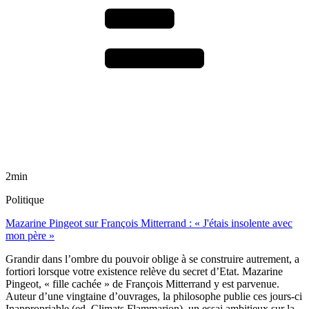
2min
Politique
Mazarine Pingeot sur François Mitterrand : « J'étais insolente avec
mon père »
Grandir dans l’ombre du pouvoir oblige à se construire autrement, a
fortiori lorsque votre existence relève du secret d’Etat. Mazarine
Pingeot, « fille cachée » de François Mitterrand y est parvenue.
Auteur d’une vingtaine d’ouvrages, la philosophe publie ces jours-ci
Inappropriable (ed. Climats Flammarion), un essai ambitieux sur la