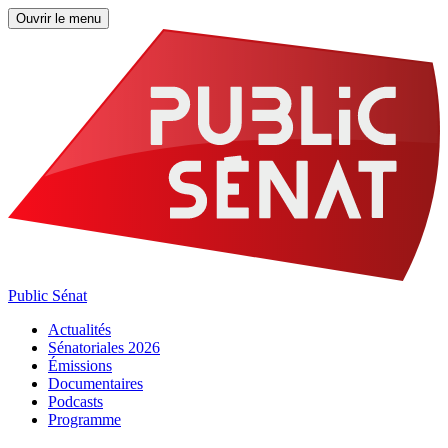
Ouvrir le menu
Public Sénat
Actualités
Sénatoriales 2026
Émissions
Documentaires
Podcasts
Programme