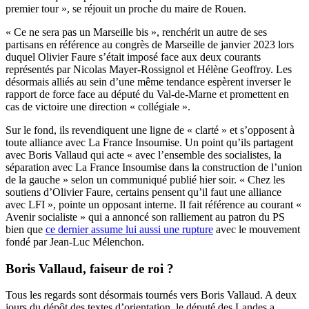
premier tour », se réjouit un proche du maire de Rouen.
« Ce ne sera pas un Marseille bis », renchérit un autre de ses
partisans en référence au congrès de Marseille de janvier 2023 lors
duquel Olivier Faure s’était imposé face aux deux courants
représentés par Nicolas Mayer-Rossignol et Hélène Geoffroy. Les
désormais alliés au sein d’une même tendance espèrent inverser le
rapport de force face au député du Val-de-Marne et promettent en
cas de victoire une direction « collégiale ».
Sur le fond, ils revendiquent une ligne de « clarté » et s’opposent à
toute alliance avec La France Insoumise. Un point qu’ils partagent
avec Boris Vallaud qui acte « avec l’ensemble des socialistes, la
séparation avec La France Insoumise dans la construction de l’union
de la gauche » selon un communiqué publié hier soir. « Chez les
soutiens d’Olivier Faure, certains pensent qu’il faut une alliance
avec LFI », pointe un opposant interne. Il fait référence au courant «
Avenir socialiste » qui a annoncé son ralliement au patron du PS
bien que
ce dernier assume lui aussi une rupture
avec le mouvement
fondé par Jean-Luc Mélenchon.
Boris Vallaud, faiseur de roi ?
Tous les regards sont désormais tournés vers Boris Vallaud. A deux
jours du dépôt des textes d’orientation, le député des Landes a