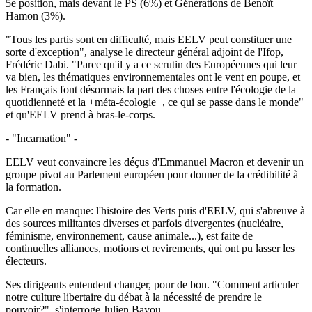
5e position, mais devant le PS (6%) et Générations de Benoît
Hamon (3%).
"Tous les partis sont en difficulté, mais EELV peut constituer une
sorte d'exception", analyse le directeur général adjoint de l'Ifop,
Frédéric Dabi. "Parce qu'il y a ce scrutin des Européennes qui leur
va bien, les thématiques environnementales ont le vent en poupe, et
les Français font désormais la part des choses entre l'écologie de la
quotidienneté et la +méta-écologie+, ce qui se passe dans le monde"
et qu'EELV prend à bras-le-corps.
- "Incarnation" -
EELV veut convaincre les déçus d'Emmanuel Macron et devenir un
groupe pivot au Parlement européen pour donner de la crédibilité à
la formation.
Car elle en manque: l'histoire des Verts puis d'EELV, qui s'abreuve à
des sources militantes diverses et parfois divergentes (nucléaire,
féminisme, environnement, cause animale...), est faite de
continuelles alliances, motions et revirements, qui ont pu lasser les
électeurs.
Ses dirigeants entendent changer, pour de bon. "Comment articuler
notre culture libertaire du débat à la nécessité de prendre le
pouvoir?", s'interroge Julien Bayou.