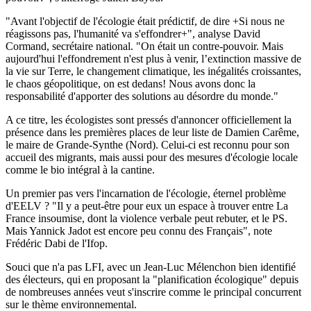
"Avant l'objectif de l'écologie était prédictif, de dire +Si nous ne
réagissons pas, l'humanité va s'effondrer+", analyse David
Cormand, secrétaire national. "On était un contre-pouvoir. Mais
aujourd'hui l'effondrement n'est plus à venir, l’extinction massive de
la vie sur Terre, le changement climatique, les inégalités croissantes,
le chaos géopolitique, on est dedans! Nous avons donc la
responsabilité d'apporter des solutions au désordre du monde."
A ce titre, les écologistes sont pressés d'annoncer officiellement la
présence dans les premières places de leur liste de Damien Carême,
le maire de Grande-Synthe (Nord). Celui-ci est reconnu pour son
accueil des migrants, mais aussi pour des mesures d'écologie locale
comme le bio intégral à la cantine.
Un premier pas vers l'incarnation de l'écologie, éternel problème
d'EELV ? "Il y a peut-être pour eux un espace à trouver entre La
France insoumise, dont la violence verbale peut rebuter, et le PS.
Mais Yannick Jadot est encore peu connu des Français", note
Frédéric Dabi de l'Ifop.
Souci que n'a pas LFI, avec un Jean-Luc Mélenchon bien identifié
des électeurs, qui en proposant la "planification écologique" depuis
de nombreuses années veut s'inscrire comme le principal concurrent
sur le thème environnemental.