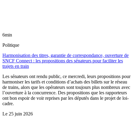
6min
Politique
Harmonisation des titres, garantie de correspondance, ouverture de
SNCF Connect : les propositions des sénateurs pour faciliter les
trajets en train
Les sénateurs ont rendu public, ce mercredi, leurs propositions pour
harmoniser les tarifs et conditions d’achats des billets sur le réseau
de trains, alors que les opérateurs sont toujours plus nombreux avec
l’ouverture à la concurrence. Des propositions que les rapporteurs
ont bon espoir de voir reprises par les députés dans le projet de loi-
cadre.
Le
25 juin 2026