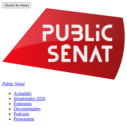
Ouvrir le menu
Public Sénat
Actualités
Sénatoriales 2026
Émissions
Documentaires
Podcasts
Programme