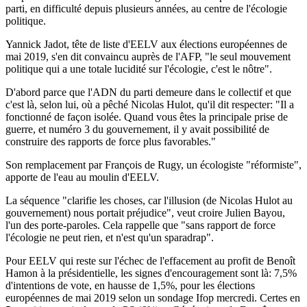
parti, en difficulté depuis plusieurs années, au centre de l'écologie
politique.
Yannick Jadot, tête de liste d'EELV aux élections européennes de
mai 2019, s'en dit convaincu auprès de l'AFP, "le seul mouvement
politique qui a une totale lucidité sur l'écologie, c'est le nôtre".
D'abord parce que l'ADN du parti demeure dans le collectif et que
c'est là, selon lui, où a pêché Nicolas Hulot, qu'il dit respecter: "Il a
fonctionné de façon isolée. Quand vous êtes la principale prise de
guerre, et numéro 3 du gouvernement, il y avait possibilité de
construire des rapports de force plus favorables."
Son remplacement par François de Rugy, un écologiste "réformiste",
apporte de l'eau au moulin d'EELV.
La séquence "clarifie les choses, car l'illusion (de Nicolas Hulot au
gouvernement) nous portait préjudice", veut croire Julien Bayou,
l'un des porte-paroles. Cela rappelle que "sans rapport de force
l'écologie ne peut rien, et n'est qu'un sparadrap".
Pour EELV qui reste sur l'échec de l'effacement au profit de Benoît
Hamon à la présidentielle, les signes d'encouragement sont là: 7,5%
d'intentions de vote, en hausse de 1,5%, pour les élections
européennes de mai 2019 selon un sondage Ifop mercredi. Certes en