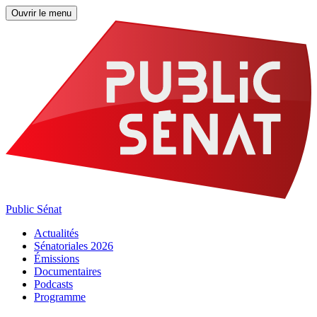
Ouvrir le menu
Public Sénat
Actualités
Sénatoriales 2026
Émissions
Documentaires
Podcasts
Programme