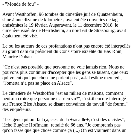
- "Monde de fou" -
Avant Westhoffen, 96 tombes du cimetière juif de Quatzenheim,
situé à une dizaine de kilomètres, avaient été couvertes de tags
antisémites le 19 février. Auparavant, le 11 décembre 2018, le
cimetière israélite de Herrlisheim, au nord-est de Strasbourg, avait
également été visé.
Le ou les auteurs de ces profanations n'ont pas encore été interpellés,
au grand dam du président du Consistoire israélite du Bas-Rhin,
Maurice Dahan.
"Ce n'est pas possible que personne ne voie jamais rien. Nous ne
pouvons plus continuer d'accepter que les gens se taisent, que ceux
qui voient quelque chose ne parlent pas", a-t-il estimé mercredi,
"l'omerta n’a pas sa place en Alsace".
Le cimetière de Westhoffen "est au milieu de maisons, comment
peut-on croire que personne n'a rien vu?", s'est-il encore interrogé
sur France Bleu Alsace, se disant convaincu du travail "de fourmi"
des enquêteurs.
"Les gens qui ont fait ça, c'est de la +racaille+, c'est des racistes",
lâche Eugène Hoffmann, retraité de 66 ans. "Je comprends pas
qu'on fasse quelque chose comme ça (...) On est vraiment dans un