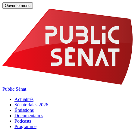
Ouvrir le menu
Public Sénat
Actualités
Sénatoriales 2026
Émissions
Documentaires
Podcasts
Programme