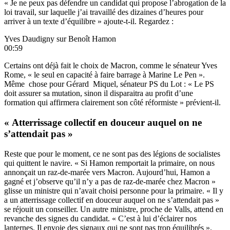
« Je ne peux pas défendre un candidat qui propose l’abrogation de la
loi travail, sur laquelle j’ai travaillé des dizaines d’heures pour
arriver à un texte d’équilibre » ajoute-t-il. Regardez :
Yves Daudigny sur Benoît Hamon
00:59
Certains ont déjà fait le choix de Macron, comme le sénateur Yves
Rome, « le seul en capacité à faire barrage à Marine Le Pen ».
Même chose pour Gérard Miquel, sénateur PS du Lot : « Le PS
doit assurer sa mutation, sinon il disparaitra au profit d’une
formation qui affirmera clairement son côté réformiste » prévient-il.
« Atterrissage collectif en douceur auquel on ne
s’attendait pas »
Reste que pour le moment, ce ne sont pas des légions de socialistes
qui quittent le navire. « Si Hamon remportait la primaire, on nous
annonçait un raz-de-marée vers Macron. Aujourd’hui, Hamon a
gagné et j’observe qu’il n’y a pas de raz-de-marée chez Macron »
glisse un ministre qui n’avait choisi personne pour la primaire. « Il y
a un atterrissage collectif en douceur auquel on ne s’attendait pas »
se réjouit un conseiller. Un autre ministre, proche de Valls, attend en
revanche des signes du candidat. « C’est à lui d’éclairer nos
lanternes. Il envoie des signaux qui ne sont pas trop équilibrés ».