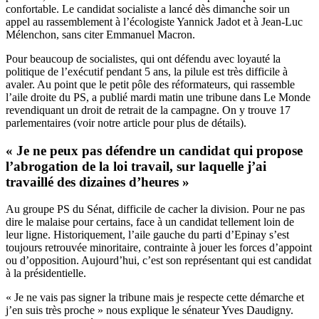
confortable. Le candidat socialiste a lancé dès dimanche soir un
appel au rassemblement à l’écologiste Yannick Jadot et à Jean-Luc
Mélenchon, sans citer Emmanuel Macron.
Pour beaucoup de socialistes, qui ont défendu avec loyauté la
politique de l’exécutif pendant 5 ans, la pilule est très difficile à
avaler. Au point que le petit pôle des réformateurs, qui rassemble
l’aile droite du PS, a publié mardi matin une tribune dans Le Monde
revendiquant un droit de retrait de la campagne. On y trouve 17
parlementaires (
voir notre article pour plus de détails
).
« Je ne peux pas défendre un candidat qui propose
l’abrogation de la loi travail, sur laquelle j’ai
travaillé des dizaines d’heures »
Au groupe PS du Sénat, difficile de cacher la division. Pour ne pas
dire le malaise pour certains, face à un candidat tellement loin de
leur ligne. Historiquement, l’aile gauche du parti d’Epinay s’est
toujours retrouvée minoritaire, contrainte à jouer les forces d’appoint
ou d’opposition. Aujourd’hui, c’est son représentant qui est candidat
à la présidentielle.
« Je ne vais pas signer la tribune mais je respecte cette démarche et
j’en suis très proche » nous explique le sénateur Yves Daudigny.