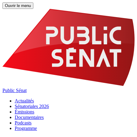
Ouvrir le menu
Public Sénat
Actualités
Sénatoriales 2026
Émissions
Documentaires
Podcasts
Programme