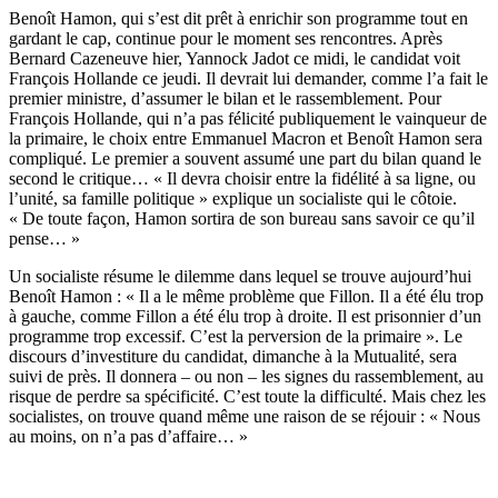
Benoît Hamon, qui s’est dit prêt à enrichir son programme tout en
gardant le cap, continue pour le moment ses rencontres. Après
Bernard Cazeneuve hier, Yannock Jadot ce midi, le candidat voit
François Hollande ce jeudi. Il devrait lui demander, comme l’a fait le
premier ministre, d’assumer le bilan et le rassemblement. Pour
François Hollande, qui n’a pas félicité publiquement le vainqueur de
la primaire, le choix entre Emmanuel Macron et Benoît Hamon sera
compliqué. Le premier a souvent assumé une part du bilan quand le
second le critique… « Il devra choisir entre la fidélité à sa ligne, ou
l’unité, sa famille politique » explique un socialiste qui le côtoie.
« De toute façon, Hamon sortira de son bureau sans savoir ce qu’il
pense… »
Un socialiste résume le dilemme dans lequel se trouve aujourd’hui
Benoît Hamon : « Il a le même problème que Fillon. Il a été élu trop
à gauche, comme Fillon a été élu trop à droite. Il est prisonnier d’un
programme trop excessif. C’est la perversion de la primaire ». Le
discours d’investiture du candidat, dimanche à la Mutualité, sera
suivi de près. Il donnera – ou non – les signes du rassemblement, au
risque de perdre sa spécificité. C’est toute la difficulté. Mais chez les
socialistes, on trouve quand même une raison de se réjouir : « Nous
au moins, on n’a pas d’affaire… »