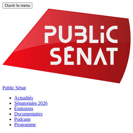
Ouvrir le menu
Public Sénat
Actualités
Sénatoriales 2026
Émissions
Documentaires
Podcasts
Programme