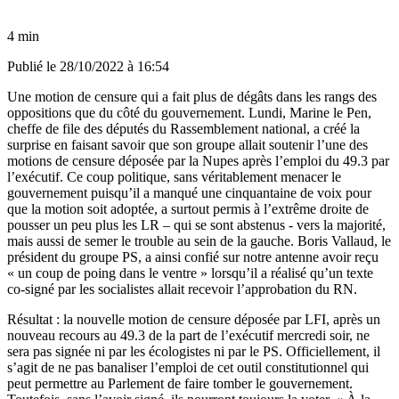
4 min
Publié le
28/10/2022 à 16:54
Une motion de censure qui a fait plus de dégâts dans les rangs des
oppositions que du côté du gouvernement. Lundi, Marine le Pen,
cheffe de file des députés du Rassemblement national, a créé la
surprise en faisant savoir que son groupe allait soutenir l’une des
motions de censure déposée par la Nupes après l’emploi du 49.3 par
l’exécutif. Ce coup politique, sans véritablement menacer le
gouvernement puisqu’il a manqué une cinquantaine de voix pour
que la motion soit adoptée, a surtout permis à l’extrême droite de
pousser un peu plus les LR – qui se sont abstenus - vers la majorité,
mais aussi de semer le trouble au sein de la gauche.
Boris Vallaud, le
président du groupe PS, a ainsi confié sur notre antenne avoir reçu
« un coup de poing dans le ventre »
lorsqu’il a réalisé qu’un texte
co-signé par les socialistes allait recevoir l’approbation du RN.
Résultat : la nouvelle motion de censure déposée par LFI, après un
nouveau recours au 49.3 de la part de l’exécutif mercredi soir, ne
sera pas signée ni par les écologistes ni par le PS. Officiellement, il
s’agit de ne pas banaliser l’emploi de cet outil constitutionnel qui
peut permettre au Parlement de faire tomber le gouvernement.