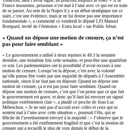
Toutefois, sans l’avoir signé, ils pourront toujours la voter. « À la
France insoumise, personne n’est mal à l’aise avec ce qui est en train
de se passer. Au sein de la Nupes il y a un débat stratégique sur ce
sujet, c’est une évidence, mais je ne lui donne pas une importance
fondamentale », a commenté ce vendredi le député LFI Manuel
Bompard, invité de l’émission « Extra local » sur Public Sénat.
« Quand on dépose une motion de censure, ça n’est
pas pour faire semblant »
« Le gouvernement a utilisé à deux reprises le 49.3 la semaine
dernière, une troisième fois cette semaine, et peut-être une quatrième
ce soir. Les parlementaires ont la possibilité d’avoir recours à une
motion de censure. Lorsqu’on la dépose, c’est avec la volonté
qu’elle puisse être votée par une majorité de députés à l’Assemblée
nationale, sinon il ne faut pas en déposer. Quand on dépose une
motion de censure, ça n’est pas pour faire semblant. Quand on
dépose une motion de censure, c’est que l’on pense que ce que fait
le gouvernement est grave, et donc qu’il faut lui envoyer un signal
politique extrêmement clair », a plaidé ce proche de Jean-Luc
Mélenchon. « Je ne suis pas d’accord avec celles et ceux qui se
sentent mal à l’aise avec cette situation », poursuit l’élu, qui se
félicite de l’avertissement envoyé à la majorité : « J’observe que le
gouvernement a été extrêmement fragilisé et que c’est la motion de
censure qui a recueilli le plus de voix depuis le début de la