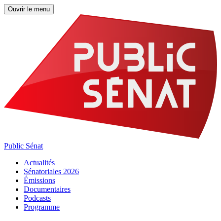
Ouvrir le menu
Public Sénat
Actualités
Sénatoriales 2026
Émissions
Documentaires
Podcasts
Programme