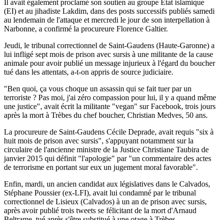
Il avait également proclamé son soutien au groupe État islamique
(EI) et au jihadiste Lakdim, dans des posts successifs publiés samedi
au lendemain de l'attaque et mercredi le jour de son interpellation à
Narbonne, a confirmé la procureure Florence Galtier.
Jeudi, le tribunal correctionnel de Saint-Gaudens (Haute-Garonne) a
lui infligé sept mois de prison avec sursis à une militante de la cause
animale pour avoir publié un message injurieux à l'égard du boucher
tué dans les attentats, a-t-on appris de source judiciaire.
"Ben quoi, ça vous choque un assassin qui se fait tuer par un
terroriste ? Pas moi, j'ai zéro compassion pour lui, il y a quand même
une justice", avait écrit la militante "vegan" sur Facebook, trois jours
après la mort à Trèbes du chef boucher, Christian Medves, 50 ans.
La procureure de Saint-Gaudens Cécile Deprade, avait requis "six à
huit mois de prison avec sursis", s'appuyant notamment sur la
circulaire de l'ancienne ministre de la Justice Christiane Taubira de
janvier 2015 qui définit "l'apologie" par "un commentaire des actes
de terrorisme en portant sur eux un jugement moral favorable".
Enfin, mardi, un ancien candidat aux législatives dans le Calvados,
Stéphane Poussier (ex-LFI), avait lui condamné par le tribunal
correctionnel de Lisieux (Calvados) à un an de prison avec sursis,
après avoir publié trois tweets se félicitant de la mort d'Arnaud
Beltrame, tué après s'être substitué à une otage à Trèbes.