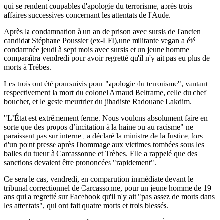
qui se rendent coupables d'apologie du terrorisme, après trois
affaires successives concernant les attentats de l'Aude.
Après la condamnation à un an de prison avec sursis de l'ancien
candidat Stéphane Poussier (ex-LFI),une militante vegan a été
condamnée jeudi à sept mois avec sursis et un jeune homme
comparaîtra vendredi pour avoir regretté qu'il n'y ait pas eu plus de
morts à Trèbes.
Les trois ont été poursuivis pour "apologie du terrorisme", vantant
respectivement la mort du colonel Arnaud Beltrame, celle du chef
boucher, et le geste meurtrier du jihadiste Radouane Lakdim.
"L’État est extrêmement ferme. Nous voulons absolument faire en
sorte que des propos d’incitation à la haine ou au racisme" ne
paraissent pas sur internet, a déclaré la ministre de la Justice, lors
d'un point presse après l'hommage aux victimes tombées sous les
balles du tueur à Carcassonne et Trèbes. Elle a rappelé que des
sanctions devaient être prononcées "rapidement".
Ce sera le cas, vendredi, en comparution immédiate devant le
tribunal correctionnel de Carcassonne, pour un jeune homme de 19
ans qui a regretté sur Facebook qu'il n'y ait "pas assez de morts dans
les attentats", qui ont fait quatre morts et trois blessés.