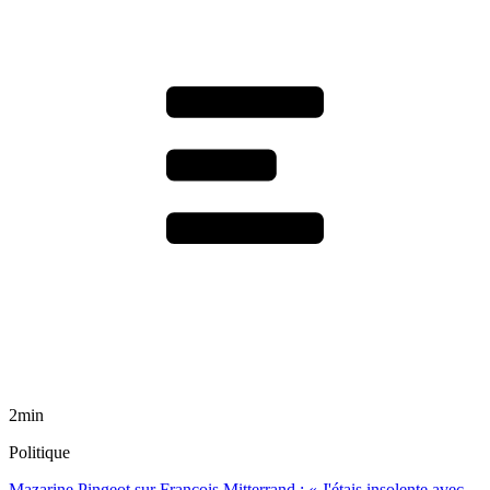
2min
Politique
Mazarine Pingeot sur François Mitterrand : « J'étais insolente avec