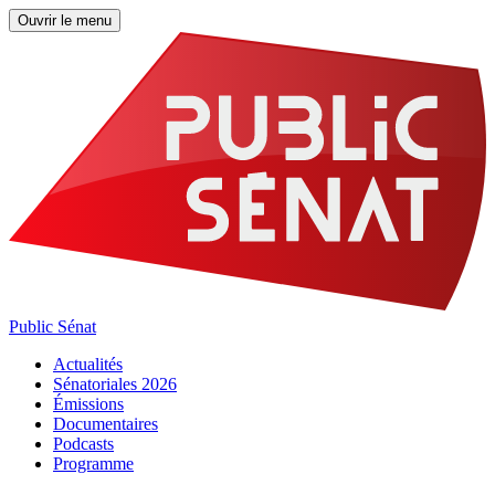
Ouvrir le menu
Public Sénat
Actualités
Sénatoriales 2026
Émissions
Documentaires
Podcasts
Programme