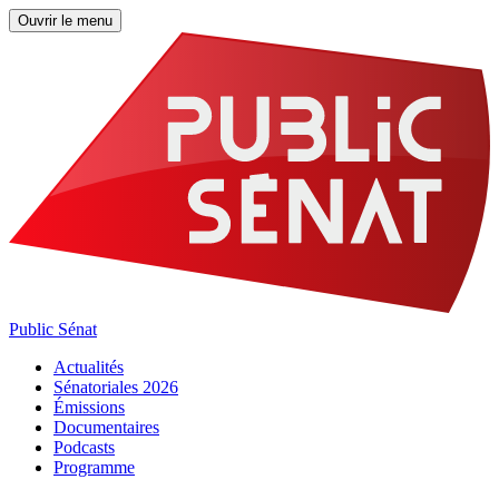
Ouvrir le menu
Public Sénat
Actualités
Sénatoriales 2026
Émissions
Documentaires
Podcasts
Programme