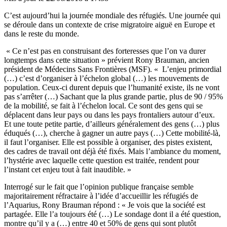
C’est aujourd’hui la journée mondiale des réfugiés. Une journée qui
se déroule dans un contexte de crise migratoire aiguë en Europe et
dans le reste du monde.
« Ce n’est pas en construisant des forteresses que l’on va durer
longtemps dans cette situation » prévient Rony Brauman, ancien
président de Médecins Sans Frontières (MSF). « L’enjeu primordial
(…) c’est d’organiser à l’échelon global (…) les mouvements de
population. Ceux-ci durent depuis que l’humanité existe, ils ne vont
pas s’arrêter (…) Sachant que la plus grande partie, plus de 90 / 95%
de la mobilité, se fait à l’échelon local. Ce sont des gens qui se
déplacent dans leur pays ou dans les pays frontaliers autour d’eux.
Et une toute petite partie, d’ailleurs généralement des gens (…) plus
éduqués (…), cherche à gagner un autre pays (…) Cette mobilité-là,
il faut l’organiser. Elle est possible à organiser, des pistes existent,
des cadres de travail ont déjà été fixés. Mais l’ambiance du moment,
l’hystérie avec laquelle cette question est traitée, rendent pour
l’instant cet enjeu tout à fait inaudible. »
Interrogé sur le fait que l’opinion publique française semble
majoritairement réfractaire à l’idée d’accueillir les réfugiés de
l’Aquarius, Rony Brauman répond : « Je vois que la société est
partagée. Elle l’a toujours été (…) Le
sondage dont il a été question
,
montre qu’il y a (…) entre 40 et 50% de gens qui sont plutôt