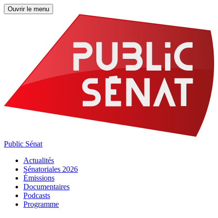
Ouvrir le menu
Public Sénat
Actualités
Sénatoriales 2026
Émissions
Documentaires
Podcasts
Programme