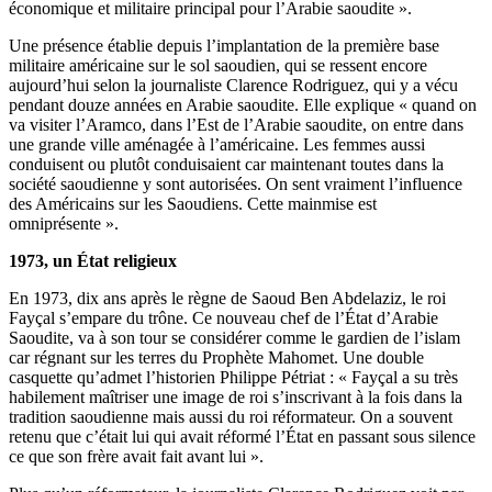
économique et militaire principal pour l’Arabie saoudite ».
Une présence établie depuis l’implantation de la première base
militaire américaine sur le sol saoudien, qui se ressent encore
aujourd’hui selon la journaliste Clarence Rodriguez, qui y a vécu
pendant douze années en Arabie saoudite. Elle explique « quand on
va visiter l’Aramco, dans l’Est de l’Arabie saoudite, on entre dans
une grande ville aménagée à l’américaine. Les femmes aussi
conduisent ou plutôt conduisaient car maintenant toutes dans la
société saoudienne y sont autorisées. On sent vraiment l’influence
des Américains sur les Saoudiens. Cette mainmise est
omniprésente ».
1973, un État religieux
En 1973, dix ans après le règne de Saoud Ben Abdelaziz,
le roi
Fayçal
s’empare du trône. Ce nouveau chef de l’État d’Arabie
Saoudite, va à son tour se considérer comme le gardien de l’islam
car régnant sur les terres du
Prophète Mahomet
. Une double
casquette qu’admet l’historien Philippe Pétriat : « Fayçal a su très
habilement maîtriser une image de roi s’inscrivant à la fois dans la
tradition saoudienne mais aussi du roi réformateur. On a souvent
retenu que c’était lui qui avait réformé l’État en passant sous silence
ce que son frère avait fait avant lui ».