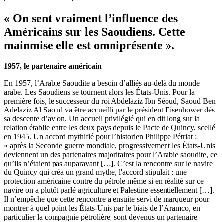
« On sent vraiment l’influence des
Américains sur les Saoudiens. Cette
mainmise elle est omniprésente ».
1957, le partenaire américain
En 1957, l’Arabie Saoudite a besoin d’alliés au-delà du monde
arabe. Les Saoudiens se tournent alors les États-Unis. Pour la
première fois, le successeur du roi Abdelaziz Ibn Séoud,
Saoud Ben
Adelaziz Al Saoud
va être accueilli par
le président Eisenhower
dès
sa descente d’avion. Un accueil privilégié qui en dit long sur la
relation établie entre les deux pays depuis
le Pacte de Quincy, scellé
en 1945
. Un accord mythifié pour l’historien Philippe Pétriat :
« après la Seconde guerre mondiale, progressivement les États-Unis
deviennent un des partenaires majoritaires pour l’Arabie saoudite, ce
qu’ils n’étaient pas auparavant […]. C’est la rencontre sur le navire
du Quincy qui créa un grand mythe, l'accord stipulait : une
protection américaine contre du pétrole même si en réalité sur ce
navire on a plutôt parlé agriculture et Palestine essentiellement […].
Il n’empêche que cette rencontre a ensuite servi de marqueur pour
montrer à quel point les États-Unis par le biais de
l’Aramco
, en
particulier la compagnie pétrolière, sont devenus un partenaire