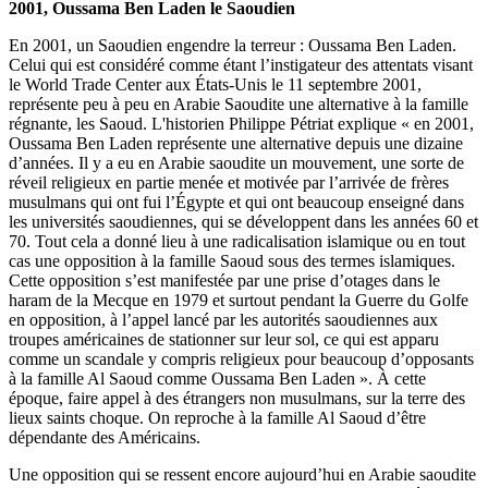
2001, Oussama Ben Laden le Saoudien
En 2001, un Saoudien engendre la terreur : Oussama Ben Laden.
Celui qui est considéré comme étant l’instigateur
des attentats visant
le World Trade Center aux États-Unis le 11 septembre 2001
,
représente peu à peu en Arabie Saoudite une alternative à la famille
régnante, les Saoud. L'historien Philippe Pétriat explique « en 2001,
Oussama Ben Laden représente une alternative depuis une dizaine
d’années. Il y a eu en Arabie saoudite un mouvement, une sorte de
réveil religieux en partie menée et motivée par l’arrivée de frères
musulmans qui ont fui l’Égypte et qui ont beaucoup enseigné dans
les universités saoudiennes, qui se développent dans les années 60 et
70. Tout cela a donné lieu à une radicalisation islamique ou en tout
cas une opposition à la famille Saoud sous des termes islamiques.
Cette opposition s’est manifestée par
une prise d’otages dans le
haram de la Mecque en 1979
et surtout pendant la Guerre du Golfe
en opposition, à l’appel lancé par les autorités saoudiennes aux
troupes américaines de stationner sur leur sol, ce qui est apparu
comme un scandale y compris religieux pour beaucoup d’opposants
à la famille Al Saoud comme Oussama Ben Laden ». À cette
époque, faire appel à des étrangers non musulmans, sur la terre des
lieux saints choque. On reproche à la famille Al Saoud d’être
dépendante des Américains.
Une opposition qui se ressent encore aujourd’hui en Arabie saoudite