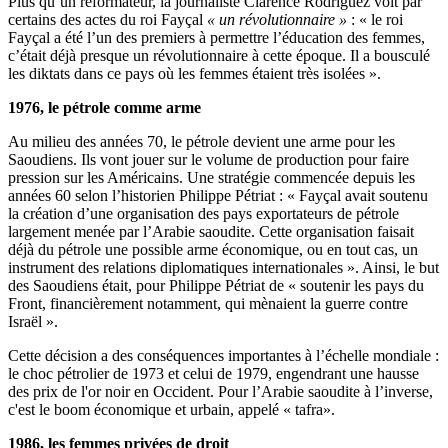
Plus qu’un réformateur, la journaliste Clarence Rodriguez voit par
certains des actes du roi Fayçal
« un révolutionnaire »
: « le roi
Fayçal a été l’un des premiers à permettre l’éducation des femmes,
c’était déjà presque un révolutionnaire à cette époque. Il a bousculé
les diktats dans ce pays où les femmes étaient très isolées ».
1976, le pétrole comme arme
Au milieu des années 70, le pétrole devient une arme pour les
Saoudiens. Ils vont jouer sur le volume de production pour faire
pression sur les Américains. Une stratégie commencée depuis les
années 60 selon l’historien Philippe Pétriat : « Fayçal avait soutenu
la création d’une organisation des pays exportateurs de pétrole
largement menée par l’Arabie saoudite. Cette organisation faisait
déjà du pétrole une possible arme économique, ou en tout cas, un
instrument des relations diplomatiques internationales ». Ainsi, le but
des Saoudiens était, pour Philippe Pétriat de « soutenir les pays du
Front, financièrement notamment, qui mènaient la guerre contre
Israël ».
Cette décision a des conséquences importantes à l’échelle mondiale :
le choc pétrolier de 1973
et
celui de 1979
, engendrant une hausse
des prix de l'or noir en Occident. Pour l’Arabie saoudite à l’inverse,
c'est le boom économique et urbain, appelé « tafra».
1986, les femmes privées de droit