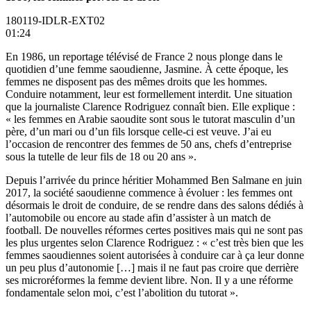
180119-IDLR-EXT02
01:24
En 1986, un reportage télévisé de France 2 nous plonge dans le
quotidien d’une femme saoudienne, Jasmine. À cette époque, les
femmes ne disposent pas des mêmes droits que les hommes.
Conduire notamment, leur est formellement interdit. Une situation
que la journaliste Clarence Rodriguez connaît bien. Elle explique :
« les femmes en Arabie saoudite sont sous le tutorat masculin d’un
père, d’un mari ou d’un fils lorsque celle-ci est veuve. J’ai eu
l’occasion de rencontrer des femmes de 50 ans, chefs d’entreprise
sous la tutelle de leur fils de 18 ou 20 ans ».
Depuis l’arrivée du
prince héritier Mohammed Ben Salmane
en juin
2017, la société saoudienne commence à évoluer : les femmes ont
désormais le droit de conduire, de se rendre dans des salons dédiés à
l’automobile ou encore au stade afin d’assister à un match de
football. De nouvelles réformes certes positives mais qui ne sont pas
les plus urgentes selon Clarence Rodriguez : « c’est très bien que les
femmes saoudiennes soient autorisées à conduire car à ça leur donne
un peu plus d’autonomie […] mais il ne faut pas croire que derrière
ses microréformes la femme devient libre. Non. Il y a une réforme
fondamentale selon moi, c’est l’abolition du tutorat ».