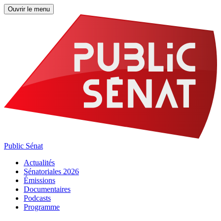
Ouvrir le menu
Public Sénat
Actualités
Sénatoriales 2026
Émissions
Documentaires
Podcasts
Programme