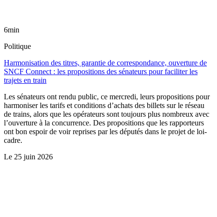
6min
Politique
Harmonisation des titres, garantie de correspondance, ouverture de
SNCF Connect : les propositions des sénateurs pour faciliter les
trajets en train
Les sénateurs ont rendu public, ce mercredi, leurs propositions pour
harmoniser les tarifs et conditions d’achats des billets sur le réseau
de trains, alors que les opérateurs sont toujours plus nombreux avec
l’ouverture à la concurrence. Des propositions que les rapporteurs
ont bon espoir de voir reprises par les députés dans le projet de loi-
cadre.
Le
25 juin 2026