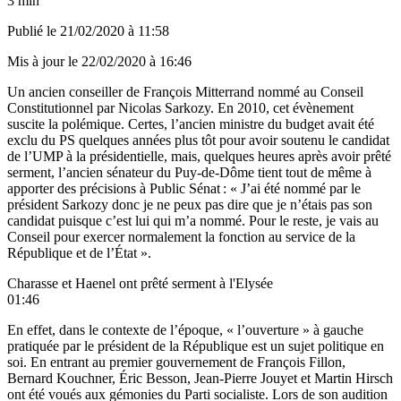
3 min
Publié le
21/02/2020 à 11:58
Mis à jour le
22/02/2020 à 16:46
Un ancien conseiller de François Mitterrand nommé au Conseil
Constitutionnel par Nicolas Sarkozy. En 2010, cet évènement
suscite la polémique. Certes, l’ancien ministre du budget avait été
exclu du PS quelques années plus tôt pour avoir soutenu le candidat
de l’UMP à la présidentielle, mais, quelques heures après avoir prêté
serment, l’ancien sénateur du Puy-de-Dôme tient tout de même à
apporter des précisions à
Public Sénat :
« J’ai été nommé par le
président Sarkozy donc je ne peux pas dire que je n’étais pas son
candidat puisque c’est lui qui m’a nommé. Pour le reste, je vais au
Conseil pour exercer normalement la fonction au service de la
République et de l’État ».
Charasse et Haenel ont prêté serment à l'Elysée
01:46
En effet, dans le contexte de l’époque, « l’ouverture » à gauche
pratiquée par le président de la République est un sujet politique en
soi. En entrant au premier gouvernement de François Fillon,
Bernard Kouchner, Éric Besson, Jean-Pierre Jouyet et Martin Hirsch
ont été voués aux gémonies du Parti socialiste. Lors de son
audition