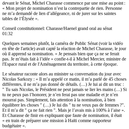
devant le Sénat
, Michel Charasse commence par une mise au point :
« Mon projet de nomination n’est la contrepartie de rien. Personne
ne m’a demandé de lien d’allégeance, ni de jurer sur les saintes
tables de l’Élysée ».
Conseil constitutionnel: Charasse/Haenel grand oral au sénat
01:32
Quelques semaines plutôt,
la caméra de Public Sénat
(voir la vidéo
en tête de l'article) avait capté la réaction de Michel Charasse, le jour
où il apprend sa nomination. « Je pensais bien que ça ne se ferait
pas. Je m’étais fait à l’idée » confie-t-il à Michel Mercier, ministre de
l'Espace rural et de l'Aménagement du territoire, à cette époque.
Le sénateur raconte alors au ministre sa conversation du jour avec
Nicolas Sarkozy : « Il m’a appelé ce matin, il m’a parlé de 45 choses
différentes, il ne m’a pas donné de détails. (…) Je lui ai dit un truc :
" Tu sais Nicolas, le Président ne peut jamais se lier les mains (…) Si
tu ne peux pas l’honorer, je n’en ferai pas une maladie et je n’en
mourrai pas. Simplement, fais attention à la nomination, à bien
équilibrer les choses " (…) Je lui dis " tu ne veux pas de femmes ?".
Et il m’a dit " ça ne fait rien ". Mais je l’avais mis à 100% à l’aise ».
Et Charasse de finir en expliquant que faute de nomination, il était
« en train de préparer une mission à Haïti comme rapporteur
budgétaire ».