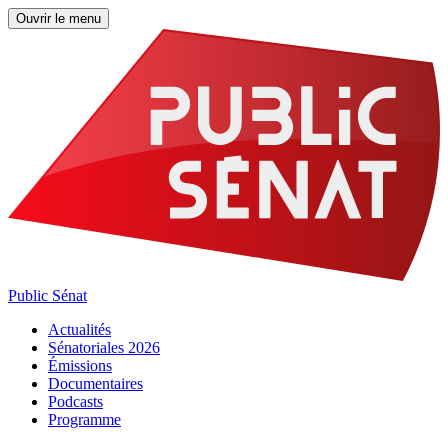
Ouvrir le menu
Public Sénat
Actualités
Sénatoriales 2026
Émissions
Documentaires
Podcasts
Programme