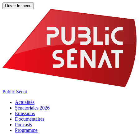
Ouvrir le menu
Public Sénat
Actualités
Sénatoriales 2026
Émissions
Documentaires
Podcasts
Programme