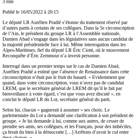
3 min
Publié le
16/05/2022 à 20:15
Le député LR Aurélien Pradié s’étonne du traitement réservé par
d’autres partis à certains de ses collègues. Dans la 5e circonscription
de l’Ain, le président du groupe LR à l’Assemblée nationale,
Damien Abad s’engage dans les législatives sans aucun candidat de
la majorité présidentielle face à lui. Même interrogation dans les
Alpes-Maritimes, fief du député LR Éric Ciotti, où le mouvement
Reconquête d’Éric Zemmour n’a investi personne.
Interrogé dans un premier temps sur le cas de Damien Abad,
Aurélien Pradié a estimé que l’absence de Renaissance dans cette
circonscription n’était pas le fruit du hasard. « Evidemment que
quand, dans votre circonscription, vous n’avez pas de candidat
LREM, que le secrétaire général de LREM dit qu’il le fait par
bienveillance à votre égard, c’est que vous avez discuté », en
conclut le député LR du Lot, secrétaire général du parti.
Selon lui, chacun « gagnerait à assumer » ses choix. Le
parlementaire du Lot a demandé une clarification à son président de
groupe. « Je lui demande à lui, comme aux autres, de cesser de
prendre ses amis, ses collègues, et les Français, pour des imbéciles,
ça ferait du bien à la démocratie […] Arrêtons d’avoir le cul entre
deux chaises. »