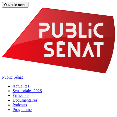
Ouvrir le menu
Public Sénat
Actualités
Sénatoriales 2026
Émissions
Documentaires
Podcasts
Programme