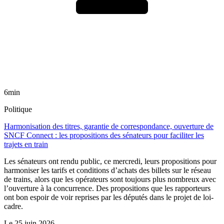
6min
Politique
Harmonisation des titres, garantie de correspondance, ouverture de
SNCF Connect : les propositions des sénateurs pour faciliter les
trajets en train
Les sénateurs ont rendu public, ce mercredi, leurs propositions pour
harmoniser les tarifs et conditions d’achats des billets sur le réseau
de trains, alors que les opérateurs sont toujours plus nombreux avec
l’ouverture à la concurrence. Des propositions que les rapporteurs
ont bon espoir de voir reprises par les députés dans le projet de loi-
cadre.
Le
25 juin 2026