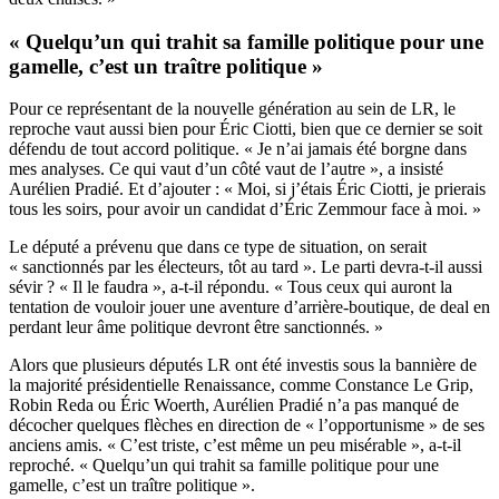
« Quelqu’un qui trahit sa famille politique pour une
gamelle, c’est un traître politique »
Pour ce représentant de la nouvelle génération au sein de LR, le
reproche vaut aussi bien pour Éric Ciotti, bien que ce dernier se soit
défendu de tout accord politique. « Je n’ai jamais été borgne dans
mes analyses. Ce qui vaut d’un côté vaut de l’autre », a insisté
Aurélien Pradié. Et d’ajouter : « Moi, si j’étais Éric Ciotti, je prierais
tous les soirs, pour avoir un candidat d’Éric Zemmour face à moi. »
Le député a prévenu que dans ce type de situation, on serait
« sanctionnés par les électeurs, tôt au tard ». Le parti devra-t-il aussi
sévir ? « Il le faudra », a-t-il répondu. « Tous ceux qui auront la
tentation de vouloir jouer une aventure d’arrière-boutique, de deal en
perdant leur âme politique devront être sanctionnés. »
Alors que plusieurs députés LR ont été investis sous la bannière de
la majorité présidentielle Renaissance, comme Constance Le Grip,
Robin Reda ou Éric Woerth, Aurélien Pradié n’a pas manqué de
décocher quelques flèches en direction de « l’opportunisme » de ses
anciens amis. « C’est triste, c’est même un peu misérable », a-t-il
reproché. « Quelqu’un qui trahit sa famille politique pour une
gamelle, c’est un traître politique ».