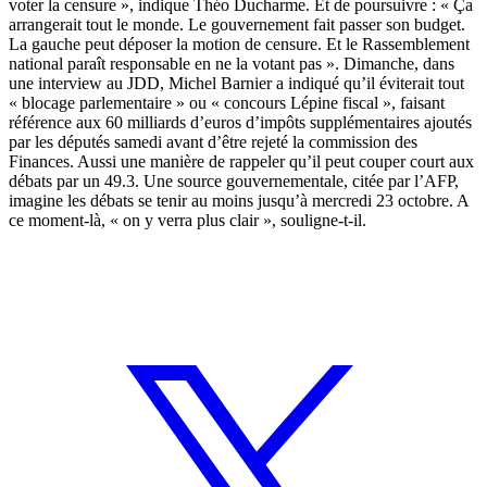
voter la censure », indique Théo Ducharme. Et de poursuivre : « Ça
arrangerait tout le monde. Le gouvernement fait passer son budget.
La gauche peut déposer la motion de censure. Et le Rassemblement
national paraît responsable en ne la votant pas ». Dimanche, dans
une interview au JDD, Michel Barnier a indiqué qu’il éviterait tout
« blocage parlementaire » ou « concours Lépine fiscal », faisant
référence aux 60 milliards d’euros d’impôts supplémentaires ajoutés
par les députés samedi avant d’être rejeté la commission des
Finances. Aussi une manière de rappeler qu’il peut couper court aux
débats par un 49.3. Une source gouvernementale, citée par l’AFP,
imagine les débats se tenir au moins jusqu’à mercredi 23 octobre. A
ce moment-là, « on y verra plus clair », souligne-t-il.