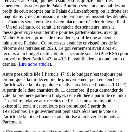
l’envoyer au Sénat, qui devra statuer sous quinze jours. Les
amendements votés par le Palais Bourbon seraient alors oubliés au
profit de ceux adoptés par le Palais du Luxembourg, ou la droite est
majoritaire. Une commission mixte paritaire, réunissant des députés
et sénateurs serait ensuite mise en place pour décider du texte final.
« Un tel scénario, ce serait la revanche des sénateurs, mais le
message envoyé serait terrible pour les parlementaires, avec qui
Michel Barnier a promis de travailler », souffle une ancienne
ministre au Parisien. Ce processus avait été envisagé lors de la
réforme des retraites en 2023. Le gouvernement avait alors eu
recours à un budget rectificatif de la sécurité sociale (PLFRSS) pour
pouvoir utiliser l’article 47 ou 49.3 Il avait finalement opté pour ce
dernier. (
Lire notre article
).
Autre possibilité liée à l’article 47. Si le budget n’est toujours pas
promulgué à la mi-décembre, le gouvernement peut enclencher
l’article 45 de la loi organique relative aux lois de finances (LOLF).
A partir de la date charnière du 11 décembre, il peut demander de
voter la première partie du budget, celle étudiée à partir de ce lundi
21 octobre, relative aux recettes de l’Etat. Une autre hypothèse
existe si le texte n’est toujours pas promulgué à partir du
19 décembre. Le gouvernement peut alors réclamer le vote de
l’article de la loi de finances qui autorise à prélever les impôts au
Parlement.
« Ces scénarios se sont déjà produits. La première fois, c’était en