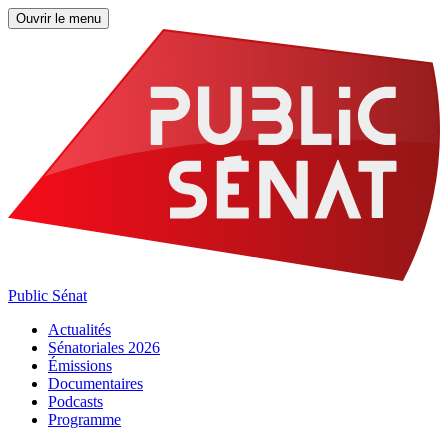
Ouvrir le menu
Public Sénat
Actualités
Sénatoriales 2026
Émissions
Documentaires
Podcasts
Programme