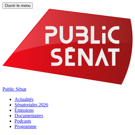
Ouvrir le menu
Public Sénat
Actualités
Sénatoriales 2026
Émissions
Documentaires
Podcasts
Programme