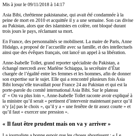
Mis à jour le
09/11/2018 à 14:17
Asia Bibi, chrétienne pakistanaise, qui avait été condamnée à la
peine de mort en 2010 et acquittée il y a une semaine. Son cas divise
au Pakistan, alors que des islamistes en colère, ont bloqué durant
trois jours le pays, réclamant sa mort.
En France, des personnalités se mobilisent. La maire de Paris, Anne
Hidalgo, a proposé de l’accueillir avec sa famille, et des intellectuels
ainsi que des évêques français, ont lancé un appel à sa libération.
Anne-Isabelle Tollet, grand reporter spécialiste du Pakistan, a
échangé mercredi avec Marlène Schiappa, la secrétaire d’État
chargée de l’égalité entre les femmes et les hommes, afin de donner
son expertise sur le sujet. Elle qui a rencontré plusieurs fois Asia
Bibi lorsqu’elle travaillait pour France 24 au Pakistan et qui est la
porte-parole du comité international Asia Bibi. Sur le plateau
d’ « On va plus loin », Anne-Isabelle Tollet raconte avoir expliqué à
la ministre qu’il serait « pertinent d’intervenir maintenant parce qu’il
n’y [a] pas le choix », qu’il y a « une fenêtre de tir assez courte » et
qu’il faut « exercer une pression ».
« Il faut être prudent mais on va y arriver »
La journaliste a bonne espoir que les choses aboutissent : « Le