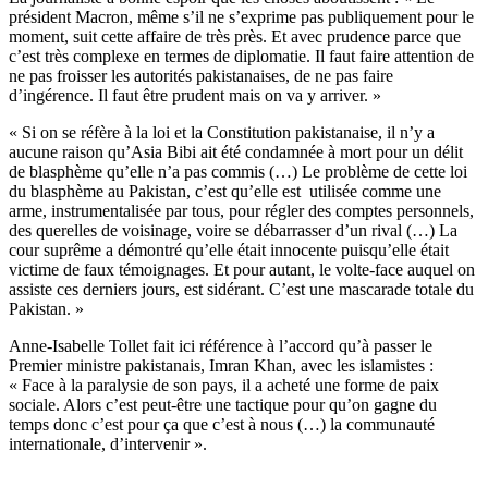
président Macron, même s’il ne s’exprime pas publiquement pour le
moment, suit cette affaire de très près. Et avec prudence parce que
c’est très complexe en termes de diplomatie. Il faut faire attention de
ne pas froisser les autorités pakistanaises, de ne pas faire
d’ingérence. Il faut être prudent mais on va y arriver. »
« Si on se réfère à la loi et la Constitution pakistanaise, il n’y a
aucune raison qu’Asia Bibi ait été condamnée à mort pour un délit
de blasphème qu’elle n’a pas commis (…) Le problème de cette loi
du blasphème au Pakistan, c’est qu’elle est utilisée comme une
arme, instrumentalisée par tous, pour régler des comptes personnels,
des querelles de voisinage, voire se débarrasser d’un rival (…) La
cour suprême a démontré qu’elle était innocente puisqu’elle était
victime de faux témoignages. Et pour autant, le volte-face auquel on
assiste ces derniers jours, est sidérant. C’est une mascarade totale du
Pakistan. »
Anne-Isabelle Tollet fait ici référence à l’accord qu’à passer le
Premier ministre pakistanais, Imran Khan, avec les islamistes :
« Face à la paralysie de son pays, il a acheté une forme de paix
sociale. Alors c’est peut-être une tactique pour qu’on gagne du
temps donc c’est pour ça que c’est à nous (…) la communauté
internationale, d’intervenir ».