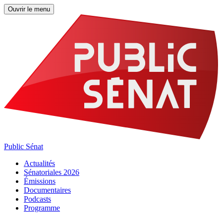
Ouvrir le menu
Public Sénat
Actualités
Sénatoriales 2026
Émissions
Documentaires
Podcasts
Programme