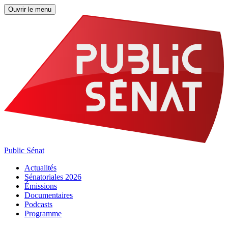
Ouvrir le menu
Public Sénat
Actualités
Sénatoriales 2026
Émissions
Documentaires
Podcasts
Programme