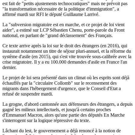
est fait de "petits ajustements technocratiques" mais ne prévoit pas
"la transformation nécessaire de la politique d'immigration", a
affirmé mardi sur RFI le député Guillaume Larrivé.
La "subversion migratoire est en marche, et ce projet de loi vient
aider", a estimé sur LCP Sébastien Chenu, porte-parole du Front
national, en parlant de "grand déclassement" des Français.
Ce texte arrive après la loi sur le droit des étrangers (en 2016), qui
instaurait notamment un titre de séjour pluri-annuel, et la réforme du
système d'asile (en 2015), qui s'est vite trouvée sous-calibrée avec la
crise migratoire. Il y a eu 100.000 demandes d'asile en France l'an
dernier.
Le projet de loi sera présenté dans un climat où les esprits sont déjà
échauffés par la "circulaire Collomb" sur le recensement des
migrants dans l'hébergement d'urgence, que le Conseil d'Etat a
refusé de suspendre mardi.
La grogne, d'abord cantonnée aux défenseurs des étrangers, a depuis
gagné les milieux intellectuels, et jusqu'à certains proches
d'Emmanuel Macron, alors qu'une partie des députés En Marche
s'interrogent sur la logique répressive du texte.
Lâchant du lest, le gouvernement a déjà renoncé à la notion de