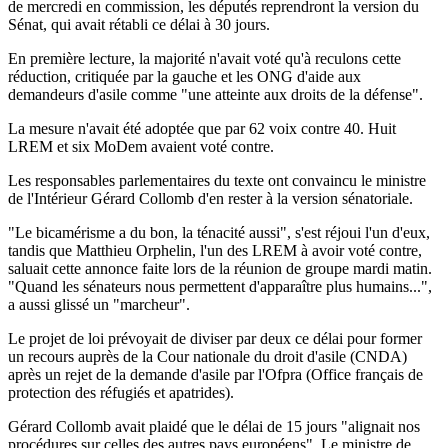
de mercredi en commission, les députés reprendront la version du
Sénat, qui avait rétabli ce délai à 30 jours.
En première lecture, la majorité n'avait voté qu'à reculons cette
réduction, critiquée par la gauche et les ONG d'aide aux
demandeurs d'asile comme "une atteinte aux droits de la défense".
La mesure n'avait été adoptée que par 62 voix contre 40. Huit
LREM et six MoDem avaient voté contre.
Les responsables parlementaires du texte ont convaincu le ministre
de l'Intérieur Gérard Collomb d'en rester à la version sénatoriale.
"Le bicamérisme a du bon, la ténacité aussi", s'est réjoui l'un d'eux,
tandis que Matthieu Orphelin, l'un des LREM à avoir voté contre,
saluait cette annonce faite lors de la réunion de groupe mardi matin.
"Quand les sénateurs nous permettent d'apparaître plus humains...",
a aussi glissé un "marcheur".
Le projet de loi prévoyait de diviser par deux ce délai pour former
un recours auprès de la Cour nationale du droit d'asile (CNDA)
après un rejet de la demande d'asile par l'Ofpra (Office français de
protection des réfugiés et apatrides).
Gérard Collomb avait plaidé que le délai de 15 jours "alignait nos
procédures sur celles des autres pays européens". Le ministre de