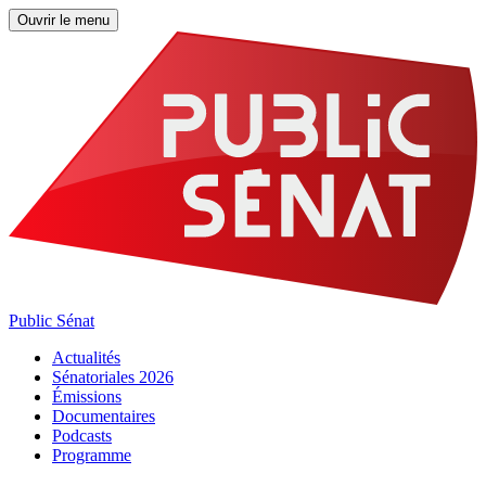
Ouvrir le menu
Public Sénat
Actualités
Sénatoriales 2026
Émissions
Documentaires
Podcasts
Programme