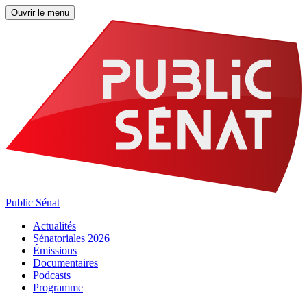
Ouvrir le menu
Public Sénat
Actualités
Sénatoriales 2026
Émissions
Documentaires
Podcasts
Programme