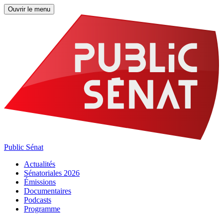
Ouvrir le menu
Public Sénat
Actualités
Sénatoriales 2026
Émissions
Documentaires
Podcasts
Programme