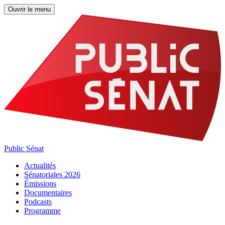
Ouvrir le menu
Public Sénat
Actualités
Sénatoriales 2026
Émissions
Documentaires
Podcasts
Programme