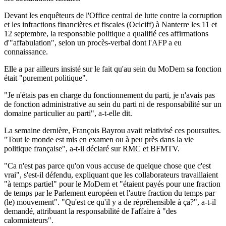
Devant les enquêteurs de l'Office central de lutte contre la corruption
et les infractions financières et fiscales (Oclciff) à Nanterre les 11 et
12 septembre, la responsable politique a qualifié ces affirmations
d'"affabulation", selon un procès-verbal dont l'AFP a eu
connaissance.
Elle a par ailleurs insisté sur le fait qu'au sein du MoDem sa fonction
était "purement politique".
"Je n'étais pas en charge du fonctionnement du parti, je n'avais pas
de fonction administrative au sein du parti ni de responsabilité sur un
domaine particulier au parti", a-t-elle dit.
La semaine dernière, François Bayrou avait relativisé ces poursuites.
"Tout le monde est mis en examen ou à peu près dans la vie
politique française", a-t-il déclaré sur RMC et BFMTV.
"Ca n'est pas parce qu'on vous accuse de quelque chose que c'est
vrai", s'est-il défendu, expliquant que les collaborateurs travaillaient
"à temps partiel" pour le MoDem et "étaient payés pour une fraction
de temps par le Parlement européen et l'autre fraction du temps par
(le) mouvement". "Qu'est ce qu'il y a de répréhensible à ça?", a-t-il
demandé, attribuant la responsabilité de l'affaire à "des
calomniateurs".