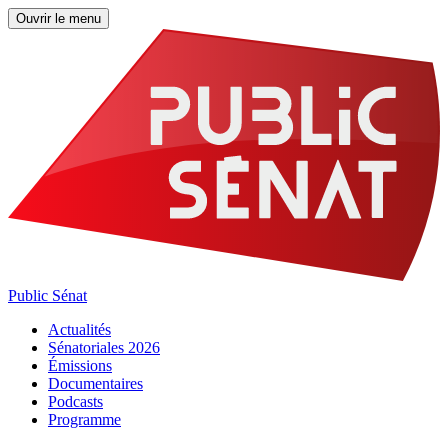
Ouvrir le menu
Public Sénat
Actualités
Sénatoriales 2026
Émissions
Documentaires
Podcasts
Programme