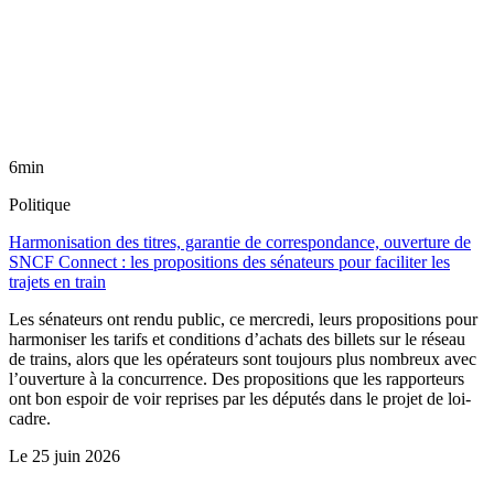
6min
Politique
Harmonisation des titres, garantie de correspondance, ouverture de
SNCF Connect : les propositions des sénateurs pour faciliter les
trajets en train
Les sénateurs ont rendu public, ce mercredi, leurs propositions pour
harmoniser les tarifs et conditions d’achats des billets sur le réseau
de trains, alors que les opérateurs sont toujours plus nombreux avec
l’ouverture à la concurrence. Des propositions que les rapporteurs
ont bon espoir de voir reprises par les députés dans le projet de loi-
cadre.
Le
25 juin 2026