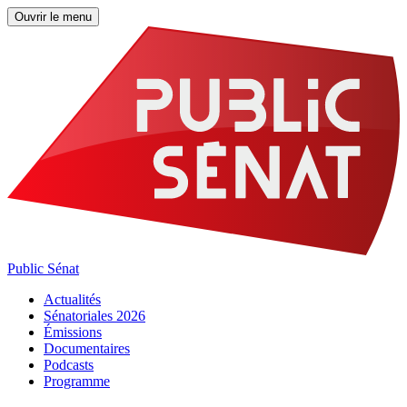
Ouvrir le menu
Public Sénat
Actualités
Sénatoriales 2026
Émissions
Documentaires
Podcasts
Programme