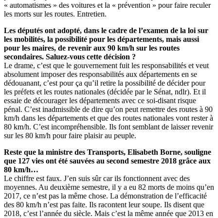
« automatismes » des voitures et la « prévention » pour faire reculer
les morts sur les routes. Entretien.
Les députés ont adopté, dans le cadre de l’examen de la loi sur
les mobilités, la possibilité pour les départements, mais aussi
pour les maires, de revenir aux 90 km/h sur les routes
secondaires. Saluez-vous cette décision ?
Le drame, c’est que le gouvernement fuit les responsabilités et veut
absolument imposer des responsabilités aux départements en se
dédouanant, c’est pour ça qu’il retire la possibilité de décider pour
les préfets et les routes nationales (décidée par le Sénat, ndlr). Et il
essaie de décourager les départements avec ce soi-disant risque
pénal. C’est inadmissible de dire qu’on peut remettre des routes à 90
km/h dans les départements et que des routes nationales vont rester à
80 km/h. C’est incompréhensible. Ils font semblant de laisser revenir
sur les 80 km/h pour faire plaisir au peuple.
Reste que la ministre des Transports, Elisabeth Borne, souligne
que 127 vies ont été sauvées au second semestre 2018 grâce aux
80 km/h…
Le chiffre est faux. J’en suis sûr car ils fonctionnent avec des
moyennes. Au deuxième semestre, il y a eu 82 morts de moins qu’en
2017, ce n’est pas la même chose. La démonstration de l’efficacité
des 80 km/h n’est pas faite. Ils racontent leur soupe. Ils disent que
2018, c’est l’année du siècle. Mais c’est la même année que 2013 en