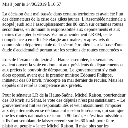
Mis à jour le
14/06/2019 à 16:57
La décision était mal passée dans certains territoires et avait été l’un
des détonateurs de la crise des gilets jaunes. L'Assemblée nationale a
adopté jeudi soir l’assouplissement des 80 km/h sur certaines routes
secondaires, en donnant la responsabilité aux départements et aux
maires d'adapter la vitesse. Via un amendement LREM, cette
compétence a en effet été élargie aux maires, « après avis de la
commission départementale de la sécurité routière, sur la base d'une
étude d'accidentalité portant sur les sections de routes concernées ».
Lors de l’examen du texte à la Haute assemblée, les sénateurs
avaient ouvert la voie
en donnant aux présidents de départements et
aux préfets le pouvoir de dérogation. Le gouvernement s’y était
alors opposé, avant que le premier ministre Edouard Philippe,
initiateur des 80 km/h,
n’accepte
en mai dernier de reculer. Mais les
députés ont retiré la compétence aux préfets.
Pour le sénateur LR de la Haute-Saône, Michel Raison, pourfendeur
des 80 km/h au Sénat, le vote des députés n’est pas satisfaisant. « Le
gouvernement fuit les responsabilités et veut absolument l’imposer
aux départements en se dédouanant » selon le sénateur, qui souligne
que les routes nationales resteront à 80 km/h, « c’est inadmissible ».
« Ils font semblant de laisser revenir sur les 80 km/h pour faire
plaisir au peuple » lance Michel Raison. Il mise plus sur les