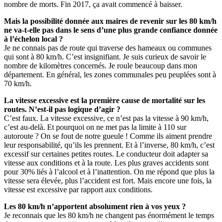
nombre de morts. Fin 2017, ça avait commencé à baisser.
Mais la possibilité donnée aux maires de revenir sur les 80 km/h
ne va-t-elle pas dans le sens d’une plus grande confiance donnée
à l’échelon local ?
Je ne connais pas de route qui traverse des hameaux ou communes
qui sont à 80 km/h. C’est insignifiant. Je suis curieux de savoir le
nombre de kilomètres concernés. Je roule beaucoup dans mon
département. En général, les zones communales peu peuplées sont à
70 km/h.
La vitesse excessive est la première cause de mortalité sur les
routes. N’est-il pas logique d’agir ?
C’est faux. La vitesse excessive, ce n’est pas la vitesse à 90 km/h,
c’est au-delà. Et pourquoi on ne met pas la limite à 110 sur
autoroute ? On se fout de notre gueule ! Comme ils aiment prendre
leur responsabilité, qu’ils les prennent. Et à l’inverse, 80 km/h, c’est
excessif sur certaines petites routes. Le conducteur doit adapter sa
vitesse aux conditions et à la route. Les plus graves accidents sont
pour 30% liés à l’alcool et à l’inattention. On me répond que plus la
vitesse sera élevée, plus l’accident est fort. Mais encore une fois, la
vitesse est excessive par rapport aux conditions.
Les 80 km/h n’apportent absolument rien à vos yeux ?
Je reconnais que les 80 km/h ne changent pas énormément le temps