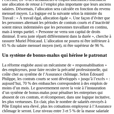
une allocation de retour à l’emploi plus importante que leurs anciens
salaires. Désormais, l’allocation sera calculée en fonction du revenu
mensuel moyen. La logique est la suivante selon la ministre du
Travail : « À travail égal, allocation égale ». Une façon d’éviter que
les personnes alternant les périodes de contrats courts et d’inactivité
soient mieux indemnisées que les personnes travaillant en continu,
mais à temps partiel. « Personne ne verra son capital de droits
diminué. Il sera juste réparti différemment dans la durée », cherche à
rassurer Muriel Pénicaud. L’allocation ne pourra ni être inférieure à
65 % du salaire mensuel moyen (net), ni être supérieur de 96 %.
Un système de bonus-malus qui hérisse le patronat
La réforme englobe aussi un mécanisme de « responsabilisation »
des employeurs, pour faire reculer la précarité professionnelle, qui
coûte cher au système de l’Assurance chômage. Selon Édouard
Philippe, les contrats courts se sont développés « jusqu’à l’excès » :
aujourd’hui, 70 % des embauches correspondent à des emplois de
moins d’un mois. Le gouvernement ouvre la voie à l’instauration
d’un système de bonus-malus pour pénaliser les entreprises qui
abusent de ces contrats, et récompenser, dans une logique incitative,
les plus vertueuses. En clair, plus le nombre de salariés envoyés à
Pôle Emploi sera élevé, plus les cotisations employeur à l’Assurance
chômage le seront. Leur niveau entre 3 et 5 % de la masse salariale