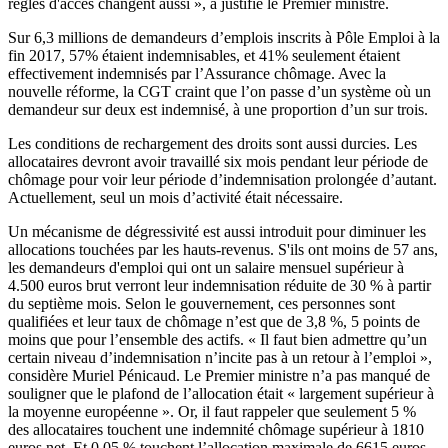
règles d'accès changent aussi », a justifié le Premier ministre.
Sur 6,3 millions de demandeurs d’emplois
inscrits à Pôle Emploi à la
fin 2017
, 57% étaient indemnisables, et 41% seulement étaient
effectivement indemnisés par l’Assurance chômage. Avec la
nouvelle réforme, la CGT craint que l’on passe d’un système où un
demandeur sur deux est indemnisé, à une proportion d’un sur trois.
Les conditions de rechargement des droits sont aussi durcies. Les
allocataires devront avoir travaillé six mois pendant leur période de
chômage pour voir leur période d’indemnisation prolongée d’autant.
Actuellement, seul un mois d’activité était nécessaire.
Un mécanisme de dégressivité est aussi introduit pour diminuer les
allocations touchées par les hauts-revenus. S'ils ont moins de 57 ans,
les demandeurs d'emploi qui ont un salaire mensuel supérieur à
4.500 euros brut verront leur indemnisation réduite de 30 % à partir
du septième mois. Selon le gouvernement, ces personnes sont
qualifiées et leur taux de chômage n’est que de 3,8 %, 5 points de
moins que pour l’ensemble des actifs. « Il faut bien admettre qu’un
certain niveau d’indemnisation n’incite pas à un retour à l’emploi »,
considère Muriel Pénicaud. Le Premier ministre n’a pas manqué de
souligner que le plafond de l’allocation était « largement supérieur à
la moyenne européenne ». Or, il faut rappeler que seulement 5 %
des allocataires touchent une indemnité chômage supérieur à 1810
euros net.
Et 0,05 % touchent l’allocation maximale de 6615 euros