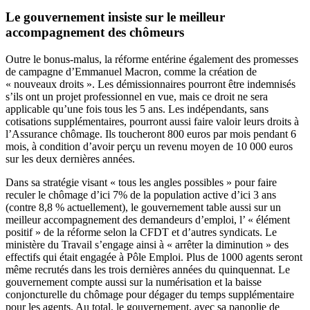
Le gouvernement insiste sur le meilleur
accompagnement des chômeurs
Outre le bonus-malus, la réforme entérine également des promesses
de campagne d’Emmanuel Macron, comme la création de
« nouveaux droits ». Les démissionnaires pourront être indemnisés
s’ils ont un projet professionnel en vue, mais ce droit ne sera
applicable qu’une fois tous les 5 ans. Les indépendants, sans
cotisations supplémentaires, pourront aussi faire valoir leurs droits à
l’Assurance chômage. Ils toucheront 800 euros par mois pendant 6
mois, à condition d’avoir perçu un revenu moyen de 10 000 euros
sur les deux dernières années.
Dans sa stratégie visant « tous les angles possibles » pour faire
reculer le chômage d’ici 7% de la population active d’ici 3 ans
(contre 8,8 % actuellement), le gouvernement table aussi sur un
meilleur accompagnement des demandeurs d’emploi, l’ « élément
positif » de la réforme selon la CFDT et d’autres syndicats. Le
ministère du Travail s’engage ainsi à « arrêter la diminution » des
effectifs qui était engagée à Pôle Emploi. Plus de 1000 agents seront
même recrutés dans les trois dernières années du quinquennat. Le
gouvernement compte aussi sur la numérisation et la baisse
conjoncturelle du chômage pour dégager du temps supplémentaire
pour les agents. Au total, le gouvernement, avec sa panoplie de