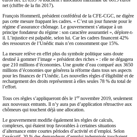
net
(chiffre de la fin 2017).
François Hommeril, président confédéral de la CFE-CGC, ne digère
pas cette mesure frappant les cadres. « C’est un jour funeste pour le
régime d’assurance chômage. Le gouvernement s’attaque à un
principe fondateur du régime : son caractère assurantiel », déplore-t-
il. L’injustice est palpable, selon lui. Car les cadres financent 42%
des ressources de l’Unédic mais n’en consomment que 15%.
La mesure relève en effet plus du symbole politique sans doute
destiné à gommer l’image « président des riches » : elle ne dégagera
que 210 millions d’économies. Une goutte d’eau comparé aux 3650
millions d’économies que générera la réforme dans tous ses aspects
pour les finances de l’Unédic. Les nouvelles règles d’éligibilité et de
rechargement des droits représentent à elles seules 78 % du total de
l’effort.
er
Tous ces règles s’appliqueront dès le 1
novembre 2019, seulement
aux nouveaux entrants. Il n’y aura pas d’application rétroactive aux
chômeurs qui touchent déjà une allocation.
Le gouvernement modifie également les règles de calculs,
complexes, qui étaient trop favorables à certaines situations
d’alternance entre courtes périodes d’activité et d’emploi. Selon
l’exécutif, 20 % des demandeurs d’emploi indemnisés touchaient