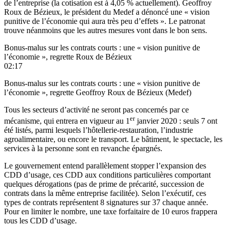
de l’entreprise (la cotisation est à 4,05 % actuellement). Geoffroy
Roux de Bézieux, le président du Medef a dénoncé une « vision
punitive de l’économie qui aura très peu d’effets ». Le patronat
trouve néanmoins que les autres mesures vont dans le bon sens.
Bonus-malus sur les contrats courts : une « vision punitive de
l’économie », regrette Roux de Bézieux
02:17
Bonus-malus sur les contrats courts : une « vision punitive de
l’économie », regrette Geoffroy Roux de Bézieux (Medef)
Tous les secteurs d’activité ne seront pas concernés par ce
er
mécanisme, qui entrera en vigueur au 1
janvier 2020 : seuls 7 ont
été listés, parmi lesquels l’hôtellerie-restauration, l’industrie
agroalimentaire, ou encore le transport. Le bâtiment, le spectacle, les
services à la personne sont en revanche épargnés.
Le gouvernement entend parallèlement stopper l’expansion des
CDD d’usage, ces CDD aux conditions particulières comportant
quelques dérogations (pas de prime de précarité, succession de
contrats dans la même entreprise facilitée). Selon l’exécutif, ces
types de contrats représentent 8 signatures sur 37 chaque année.
Pour en limiter le nombre, une taxe forfaitaire de 10 euros frappera
tous les CDD d’usage.