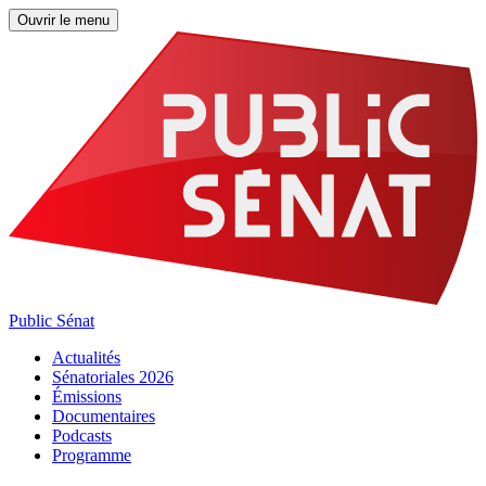
Ouvrir le menu
Public Sénat
Actualités
Sénatoriales 2026
Émissions
Documentaires
Podcasts
Programme