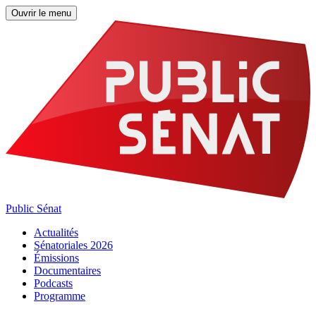
Ouvrir le menu
Public Sénat
Actualités
Sénatoriales 2026
Émissions
Documentaires
Podcasts
Programme