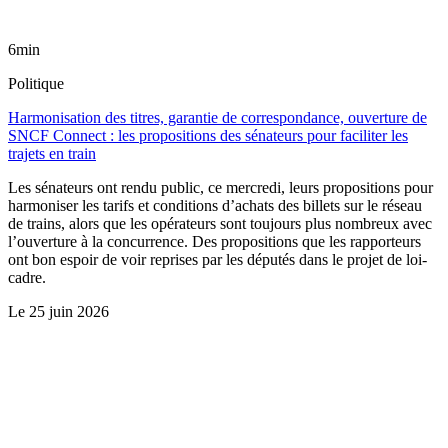
6min
Politique
Harmonisation des titres, garantie de correspondance, ouverture de
SNCF Connect : les propositions des sénateurs pour faciliter les
trajets en train
Les sénateurs ont rendu public, ce mercredi, leurs propositions pour
harmoniser les tarifs et conditions d’achats des billets sur le réseau
de trains, alors que les opérateurs sont toujours plus nombreux avec
l’ouverture à la concurrence. Des propositions que les rapporteurs
ont bon espoir de voir reprises par les députés dans le projet de loi-
cadre.
Le
25 juin 2026