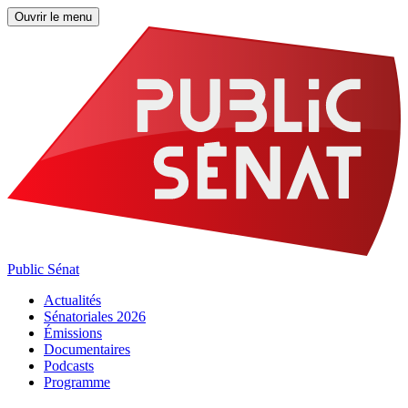
Ouvrir le menu
Public Sénat
Actualités
Sénatoriales 2026
Émissions
Documentaires
Podcasts
Programme