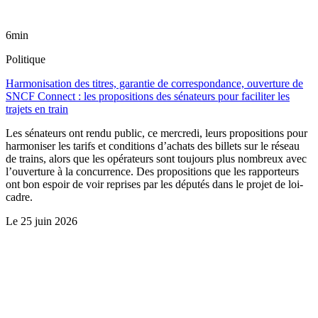
6min
Politique
Harmonisation des titres, garantie de correspondance, ouverture de
SNCF Connect : les propositions des sénateurs pour faciliter les
trajets en train
Les sénateurs ont rendu public, ce mercredi, leurs propositions pour
harmoniser les tarifs et conditions d’achats des billets sur le réseau
de trains, alors que les opérateurs sont toujours plus nombreux avec
l’ouverture à la concurrence. Des propositions que les rapporteurs
ont bon espoir de voir reprises par les députés dans le projet de loi-
cadre.
Le
25 juin 2026