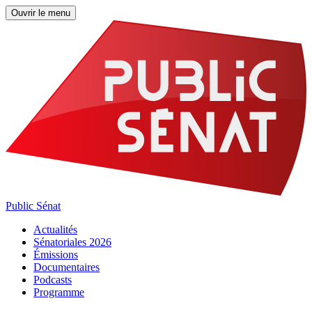
Ouvrir le menu
Public Sénat
Actualités
Sénatoriales 2026
Émissions
Documentaires
Podcasts
Programme