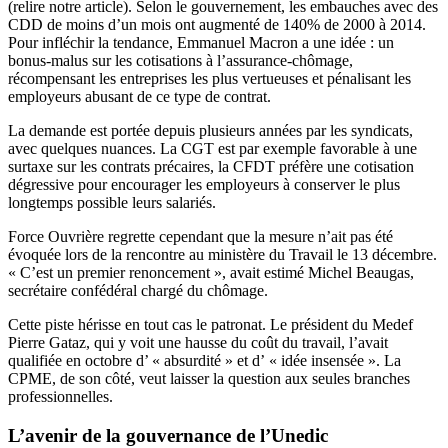
(
relire notre article
). Selon le gouvernement, les embauches avec des
CDD de moins d’un mois ont augmenté de 140% de 2000 à 2014.
Pour infléchir la tendance, Emmanuel Macron a une idée : un
bonus-malus sur les cotisations à l’assurance-chômage,
récompensant les entreprises les plus vertueuses et pénalisant les
employeurs abusant de ce type de contrat.
La demande est portée depuis plusieurs années par les syndicats,
avec quelques nuances. La CGT est par exemple favorable à une
surtaxe sur les contrats précaires, la CFDT préfère une cotisation
dégressive pour encourager les employeurs à conserver le plus
longtemps possible leurs salariés.
Force Ouvrière regrette cependant que la mesure n’ait pas été
évoquée lors de la rencontre au ministère du Travail le 13 décembre.
« C’est un premier renoncement »,
avait estimé Michel Beaugas
,
secrétaire confédéral chargé du chômage.
Cette piste hérisse en tout cas le patronat. Le président du Medef
Pierre Gataz, qui y voit une hausse du coût du travail, l’avait
qualifiée en octobre d’ « absurdité » et d’ « idée insensée ». La
CPME, de son côté, veut laisser la question aux seules
branches
professionnelles
.
L’avenir de la gouvernance de l’Unedic