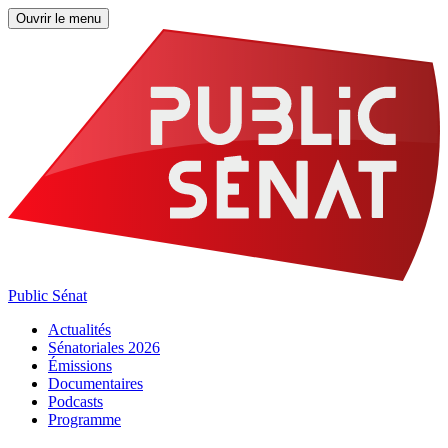
Ouvrir le menu
Public Sénat
Actualités
Sénatoriales 2026
Émissions
Documentaires
Podcasts
Programme