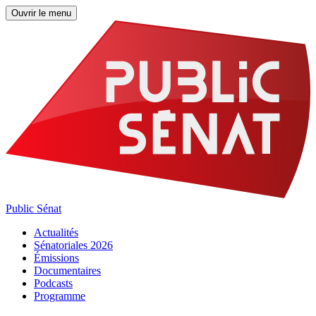
Ouvrir le menu
Public Sénat
Actualités
Sénatoriales 2026
Émissions
Documentaires
Podcasts
Programme