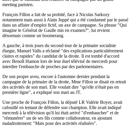
meeting parisien.
François Fillon a fait de sa probité, face à Nicolas Sarkozy
notamment mais aussi à Alain Juppé qui a été condamné par le passé
dans un affaire d'emploi fictif, un axe de campagne. Sa phrase "Qui
imagine le Général de Gaulle mis en examen?", lui revient
désormais comme un boomerang.
A gauche, à trois jours du second tour de la primaire socialiste
élargie, Manuel Valls a réclamé "des explications particulièrement
claires et rapides" du candidat de la droite. Il est tombé d'accord
avec Benoît Hamon lors de leur duel télévisé de mercredi pour
interdire l'embauche de proches par des parlementaires.
De son propre aveu, encore à l'automne dernier pendant la
campagne de la primaire de la droite, Mme Fillon se disait en retrait
des activités de son mari. Elle voulait dire "qu'elle n'était pas en
première ligne", a expliqué son mari au JT.
Une proche de François Fillon, la député LR Valérie Boyer, avait
cafouillé en tentant de défendre son champion. Elle avait indiqué
mercredi à la télévision qu'il lui était arrivé "d'embaucher" et de
"rémunérer" un de ses fils comme collaborateur, en ajoutant
maladroitement: "Mais pour des activités réalisées".