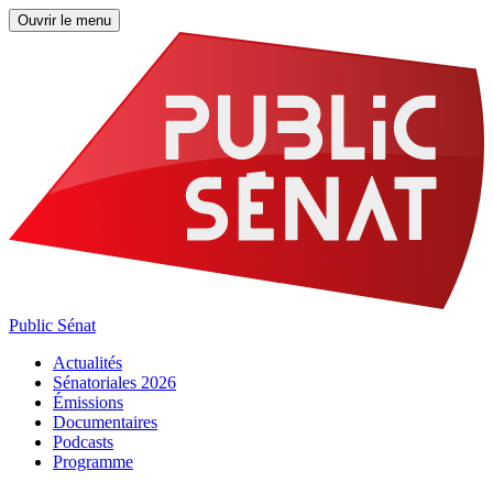
Ouvrir le menu
Public Sénat
Actualités
Sénatoriales 2026
Émissions
Documentaires
Podcasts
Programme