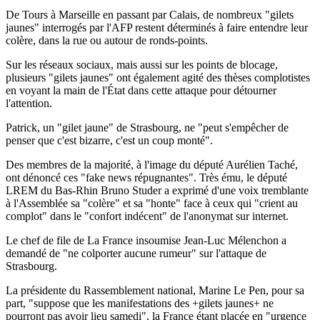
De Tours à Marseille en passant par Calais, de nombreux "gilets
jaunes" interrogés par l'AFP restent déterminés à faire entendre leur
colère, dans la rue ou autour de ronds-points.
Sur les réseaux sociaux, mais aussi sur les points de blocage,
plusieurs "gilets jaunes" ont également agité des thèses complotistes
en voyant la main de l'État dans cette attaque pour détourner
l'attention.
Patrick, un "gilet jaune" de Strasbourg, ne "peut s'empêcher de
penser que c'est bizarre, c'est un coup monté".
Des membres de la majorité, à l'image du député Aurélien Taché,
ont dénoncé ces "fake news répugnantes". Très ému, le député
LREM du Bas-Rhin Bruno Studer a exprimé d'une voix tremblante
à l'Assemblée sa "colère" et sa "honte" face à ceux qui "crient au
complot" dans le "confort indécent" de l'anonymat sur internet.
Le chef de file de La France insoumise Jean-Luc Mélenchon a
demandé de "ne colporter aucune rumeur" sur l'attaque de
Strasbourg.
La présidente du Rassemblement national, Marine Le Pen, pour sa
part, "suppose que les manifestations des +gilets jaunes+ ne
pourront pas avoir lieu samedi", la France étant placée en "urgence