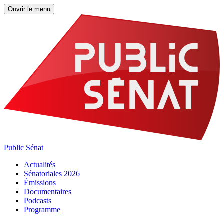
Ouvrir le menu
Public Sénat
Actualités
Sénatoriales 2026
Émissions
Documentaires
Podcasts
Programme