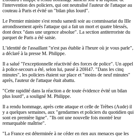
l'intervention des policiers, qui ont neutralisé l'auteur de l'attaque au
couteau à Paris et évité un "bilan plus lourd".
Le Premier ministre s'est rendu samedi soir au commissariat du IIIe
arrondissement après l'attaque qui a fait un mort et quatre blessés,
dont deux "dans une urgence absolue". La section antiterroriste du
parquet de Paris a été saisie.
L’identité de l'assaillant "n'est pas établie à l'heure où je vous parle",
a déclaré à la presse M. Philippe.
Il a salué "l'exceptionnelle réactivité des forces de police". Un appel
à police-secours a été, selon lui, passé à 20H47. "Dans les cinq
minutes", les policiers étaient sur place et "moins de neuf minutes"
après, l'auteur de l'attaque était abattu.
"Cette rapidité dans la réaction a de toute évidence évité un bilan
plus lourd", a souligné M. Philippe.
Il a rendu hommage, après cette attaque et celle de Trèbes (Aude) il
y a quelques semaines, aux "gendarmes et policiers du quotidien qui
sont en première ligne". "Ils ont une nouvelle fois montré leur
remarquable maîtrise".
"La France est déterminée à ne céder en rien aux menaces que les