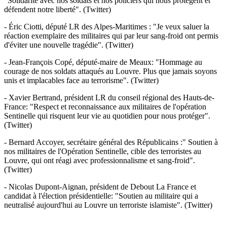
"Solidarité avec nos soldats et nos policiers qui nous protègent et
défendent notre liberté". (Twitter)
- Éric Ciotti, député LR des Alpes-Maritimes : "Je veux saluer la
réaction exemplaire des militaires qui par leur sang-froid ont permis
d'éviter une nouvelle tragédie". (Twitter)
- Jean-François Copé, député-maire de Meaux: "Hommage au
courage de nos soldats attaqués au Louvre. Plus que jamais soyons
unis et implacables face au terrorisme". (Twitter)
- Xavier Bertrand, président LR du conseil régional des Hauts-de-
France: "Respect et reconnaissance aux militaires de l'opération
Sentinelle qui risquent leur vie au quotidien pour nous protéger".
(Twitter)
- Bernard Accoyer, secrétaire général des Républicains :" Soutien à
nos militaires de l'Opération Sentinelle, cible des terroristes au
Louvre, qui ont réagi avec professionnalisme et sang-froid".
(Twitter)
- Nicolas Dupont-Aignan, président de Debout La France et
candidat à l'élection présidentielle: "Soutien au militaire qui a
neutralisé aujourd'hui au Louvre un terroriste islamiste". (Twitter)