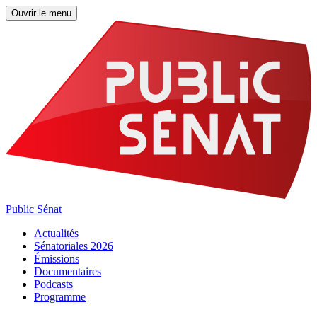
Ouvrir le menu
Public Sénat
Actualités
Sénatoriales 2026
Émissions
Documentaires
Podcasts
Programme