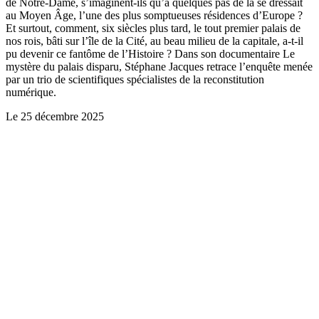
de Notre-Dame, s’imaginent-ils qu’à quelques pas de là se dressait
au Moyen Âge, l’une des plus somptueuses résidences d’Europe ?
Et surtout, comment, six siècles plus tard, le tout premier palais de
nos rois, bâti sur l’île de la Cité, au beau milieu de la capitale, a-t-il
pu devenir ce fantôme de l’Histoire ? Dans son documentaire Le
mystère du palais disparu, Stéphane Jacques retrace l’enquête menée
par un trio de scientifiques spécialistes de la reconstitution
numérique.
Le
25 décembre 2025