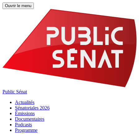
Ouvrir le menu
Public Sénat
Actualités
Sénatoriales 2026
Émissions
Documentaires
Podcasts
Programme