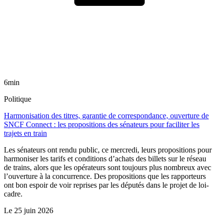
6min
Politique
Harmonisation des titres, garantie de correspondance, ouverture de
SNCF Connect : les propositions des sénateurs pour faciliter les
trajets en train
Les sénateurs ont rendu public, ce mercredi, leurs propositions pour
harmoniser les tarifs et conditions d’achats des billets sur le réseau
de trains, alors que les opérateurs sont toujours plus nombreux avec
l’ouverture à la concurrence. Des propositions que les rapporteurs
ont bon espoir de voir reprises par les députés dans le projet de loi-
cadre.
Le
25 juin 2026