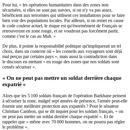
Pour lui,
«
les opérations humanitaires dans des zones non
sécurisées, si elles ne sont pas suivies, si on n'y va pas assez,
bénéficient aux terroristes qui utilisent ces installations pour se faire
bien voir des populations locales. Par ailleurs, si on remet en cause
le code couleur actuel, le risque est qu'énormément de Français se
retrouveront en zone rouge, et ne voudront pas forcément partir,
comme c'est le cas au Mali.
»
De plus, il pointe la responsabilité politique qu'impliquerait un tel
choix, dans un contexte où « les conseils aux voyageurs sont déjà
mal perçus par certains pays », mais aussi la contradiction dans
le discours en mettant « en rouge des zones que nos soldats sont
censés sécuriser
».
« O
n ne peut pas mettre un soldat derrière chaque
expatrié
»
Alors que les 5 100 soldats français de l'opération Barkhane peinent
à sécuriser la zone, malgré sept années de présence, l'armée peut-elle
fournir une meilleure protection aux expatriés ? Pour le sénateur
Christian Cambon,
qui se dit inquiet pour les soldats français
, « o
n
ne peut pas mettre un soldat derrière chaque expatrié
»
. Et de
rappeler que
«
même avec 70 000 hommes, on ne pourra pas régler
le problème
»
.