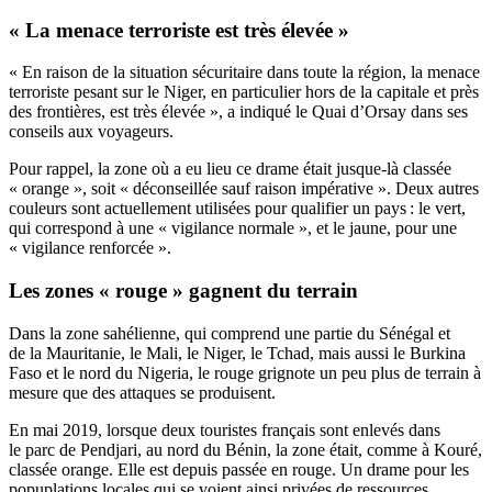
« La menace terroriste est très élevée »
« En raison de la situation sécuritaire dans toute la région, la menace
terroriste pesant sur le Niger, en particulier hors de la capitale et près
des frontières, est très élevée », a indiqué le Quai d’Orsay dans ses
conseils aux voyageurs.
Pour rappel, la zone où a eu lieu ce drame était jusque-là classée
« orange », soit « déconseillée sauf raison impérative ». Deux autres
couleurs sont actuellement utilisées pour qualifier un pays : le vert,
qui correspond à une « vigilance normale », et le jaune, pour une
« vigilance renforcée ».
Les zones « rouge » gagnent du terrain
Dans la zone sahélienne, qui comprend une partie du Sénégal et
de la Mauritanie, le Mali, le Niger, le Tchad, mais aussi le Burkina
Faso et le nord du Nigeria, le rouge grignote un peu plus de terrain à
mesure que des attaques se produisent.
En mai 2019, lorsque deux touristes français sont enlevés dans
le parc de Pendjari, au nord du Bénin, la zone était, comme à Kouré,
classée orange. Elle est depuis passée en rouge. Un drame pour les
popuplations locales qui se voient ainsi privées de ressources