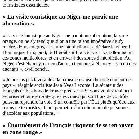
touristiques essentielles.
« La visite touristique au Niger me paraît une
aberration »
« La visite touristique au Niger me paraît une aberration, la zone
orange, on ne s'y rend que si on a une raison impérative de s'y
rendre, donc, en gros, c'est une interdiction », a déclaré le général
Dominique Trinquand, le 11 août sur France 5. « Il va falloir bannir
ces zones multicolores, et en arriver à des zones d'interdiction. Au
Niger, c'est Niamey, et rien d'autre, et encore, à Niamey il y a eu des
attentats », a-t-il conclu.
«
Je ne suis pas favorable à la remise en cause du code couleur des
pays
»
, réagit le socialiste Jean-Yves Leconte. Le s
énateur des
Français établis hors de France précise : «
Si vous voulez vraiment
sécuriser et faire en sorte que des zones qui sont hors de contrôle
puissent reprendre la voie d’un contrôle par l’État plutôt qu’être aux
mains de terroristes, il faut permettre à un minimum de personnes
d’accéder aux populations.
»
« Énormément de Français risquent de se retrouver
en zone rouge »