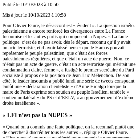
Publié le
10/10/2023 à 10:50
Mis à jour le
10/10/2023 à 10:58
Pour Olivier Faure, le désaccord est « évident ». La question israélo-
palestinienne a encore renforcé les divergences entre La France
Insoumise et les autres partis qui composent la Nupes. « La faute
politique, c’est de ne pas avoir, dès le départ, reconnu qu’il y avait
un acte terroriste, et d’avoir laissé penser que le Hamas pouvait
représenter le peuple palestinien, que c’était des forces
palestiniennes régulières, et que c’était un acte de guerre. Non, ce
n’était pas un acte de guerre, c’était un acte terroriste qui méritait une
condamnation claire, ferme », a fustigé le premier secrétaire du Parti
socialiste à propos de la position de Jean-Luc Mélenchon. De son
côté, le leader insoumis a publié lundi une série de tweets conspuant
tantôt une « déclaration clientéliste » d’Anne Hidalgo lorsque la
maire de Paris exprime son soutien au peuple Israélien, tantôt le «
soutien unilatéral » du PS et d’EELV, « au gouvernement d’extrême
droite israélienne ».
«
LFI n’est pas la NUPES »
« Quand on a commis une faute politique, on la reconnaît plutôt que
de chercher à discréditer tous les autres », réplique Olivier Faure.
« Hier, nous n’avons pas manifesté pour soutenir le gouvernement