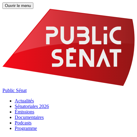
Ouvrir le menu
Public Sénat
Actualités
Sénatoriales 2026
Émissions
Documentaires
Podcasts
Programme