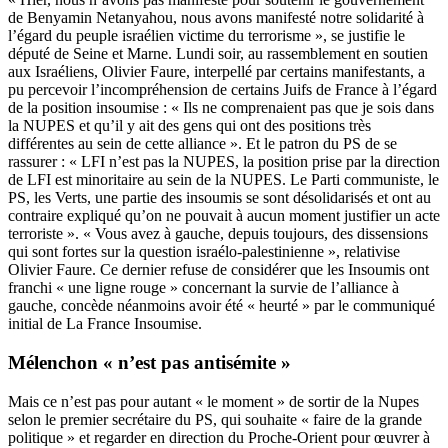
de Benyamin Netanyahou, nous avons manifesté notre solidarité à
l’égard du peuple israélien victime du terrorisme », se justifie le
député de Seine et Marne. Lundi soir, au rassemblement en soutien
aux Israéliens, Olivier Faure, interpellé par certains manifestants, a
pu percevoir l’incompréhension de certains Juifs de France à l’égard
de la position insoumise : « Ils ne comprenaient pas que je sois dans
la NUPES et qu’il y ait des gens qui ont des positions très
différentes au sein de cette alliance ». Et le patron du PS de se
rassurer : « LFI n’est pas la NUPES, la position prise par la direction
de LFI est minoritaire au sein de la NUPES. Le Parti communiste, le
PS, les Verts, une partie des insoumis se sont désolidarisés et ont au
contraire expliqué qu’on ne pouvait à aucun moment justifier un acte
terroriste ». « Vous avez à gauche, depuis toujours, des dissensions
qui sont fortes sur la question israélo-palestinienne », relativise
Olivier Faure. Ce dernier refuse de considérer que les Insoumis ont
franchi « une ligne rouge » concernant la survie de l’alliance à
gauche, concède néanmoins avoir été « heurté » par le communiqué
initial de La France Insoumise.
Mélenchon « n’est pas antisémite »
Mais ce n’est pas pour autant « le moment » de sortir de la Nupes
selon le premier secrétaire du PS, qui souhaite « faire de la grande
politique » et regarder en direction du Proche-Orient pour œuvrer à