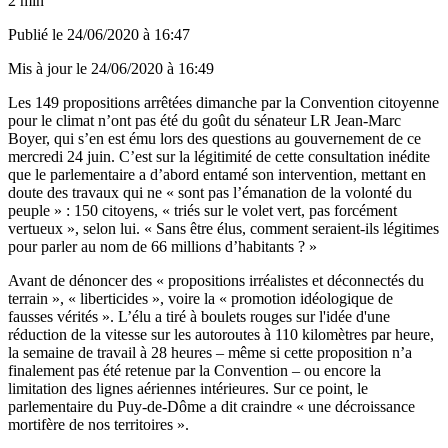
2 min
Publié le
24/06/2020 à 16:47
Mis à jour le
24/06/2020 à 16:49
Les 149 propositions arrêtées dimanche par la Convention citoyenne
pour le climat n’ont pas été du goût du sénateur LR Jean-Marc
Boyer, qui s’en est ému lors des questions au gouvernement de ce
mercredi 24 juin. C’est sur la légitimité de cette consultation inédite
que le parlementaire a d’abord entamé son intervention, mettant en
doute des travaux qui ne « sont pas l’émanation de la volonté du
peuple » : 150 citoyens, « triés sur le volet vert, pas forcément
vertueux », selon lui. « Sans être élus, comment seraient-ils légitimes
pour parler au nom de 66 millions d’habitants ? »
Avant de dénoncer des « propositions irréalistes et déconnectés du
terrain », « liberticides », voire la « promotion idéologique de
fausses vérités ». L’élu a tiré à boulets rouges sur l'idée d'une
réduction de la vitesse sur les autoroutes à 110 kilomètres par heure,
la semaine de travail à 28 heures – même si cette proposition n’a
finalement pas été retenue par la Convention – ou encore la
limitation des lignes aériennes intérieures. Sur ce point, le
parlementaire du Puy-de-Dôme a dit craindre « une décroissance
mortifère de nos territoires ».