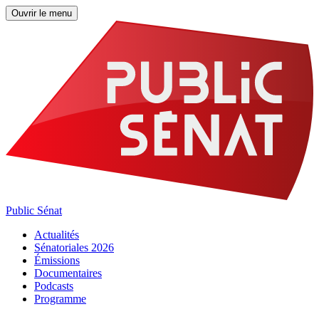
Ouvrir le menu
Public Sénat
Actualités
Sénatoriales 2026
Émissions
Documentaires
Podcasts
Programme