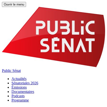
Ouvrir le menu
Public Sénat
Actualités
Sénatoriales 2026
Émissions
Documentaires
Podcasts
Programme