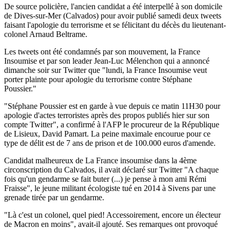
De source policière, l'ancien candidat a été interpellé à son domicile
de Dives-sur-Mer (Calvados) pour avoir publié samedi deux tweets
faisant l'apologie du terrorisme et se félicitant du décès du lieutenant-
colonel Arnaud Beltrame.
Les tweets ont été condamnés par son mouvement, la France
Insoumise et par son leader Jean-Luc Mélenchon qui a annoncé
dimanche soir sur Twitter que "lundi, la France Insoumise veut
porter plainte pour apologie du terrorisme contre Stéphane
Poussier."
"Stéphane Poussier est en garde à vue depuis ce matin 11H30 pour
apologie d'actes terroristes après des propos publiés hier sur son
compte Twitter", a confirmé à l'AFP le procureur de la République
de Lisieux, David Pamart. La peine maximale encourue pour ce
type de délit est de 7 ans de prison et de 100.000 euros d'amende.
Candidat malheureux de La France insoumise dans la 4ème
circonscription du Calvados, il avait déclaré sur Twitter "A chaque
fois qu'un gendarme se fait buter (...) je pense à mon ami Rémi
Fraisse", le jeune militant écologiste tué en 2014 à Sivens par une
grenade tirée par un gendarme.
"Là c'est un colonel, quel pied! Accessoirement, encore un électeur
de Macron en moins", avait-il ajouté. Ses remarques ont provoqué