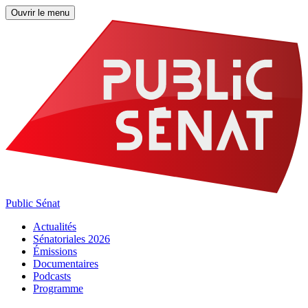
Ouvrir le menu
Public Sénat
Actualités
Sénatoriales 2026
Émissions
Documentaires
Podcasts
Programme