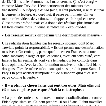
de 15, 16 ans et les femmes aussi massivement. Ça s’est élargi »
constate Marc Trévidic. L’endoctrinement des mineurs s’est
transformé. « À l’époque d’Al-Qaïda, il était profond, il se faisait par
la pensée, la lecture. Aujourd’hui, il passe par l’image. On va
montrer des vidéos de victimes, de frappes en Irak qui émeuvent.
C’est moins profond mais cela donne des résultats plus immédiats.
En trois quatre mois un jeune se radicalise » explique-t-il.
« Les réseaux sociaux ont permis une désinformation massive »
Une radicalisation facilitée par les réseaux sociaux, dont Marc
Trévidic pointe la responsabilité. « Ils ont permis une désinformation
massive. « On croit que, parce que l’on est en France, on a une
offre médiatique large et que les jeunes, avec leur sensibilité, vont
faire le tri. En réalité, ils vont vers le média qui les conforte dans
leurs opinions. Avec la désinformation massive, on chauffe à blanc
des gens. C’est le même mécanisme qui s’est produit pour Samuel
Paty. On peut accuser n’importe qui de n’importe quoi et ce sera
perçu comme la vérité. »
«
Il y a plein de choses faites qui sont très utiles. Mais elles ont
été mises en place parce que c’était la catastrophe. »
« La porte de sortie c’est un travail contre la radicalisation et contre
l’idéologie islamiste. Ça peut prendre 10 ou 15 ans. Il faut travailler