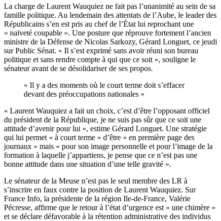
La charge de Laurent Wauquiez ne fait pas l’unanimité au sein de sa
famille politique. Au lendemain des attentats de l’Aube, le leader des
Républicains s’en est pris au chef de l’État lui reprochant une
« naïveté coupable ». Une posture que réprouve fortement l’ancien
ministre de la Défense de Nicolas Sarkozy, Gérard Longuet, ce jeudi
sur Public Sénat. « Il s’est exprimé sans avoir réuni son bureau
politique et sans rendre compte à qui que ce soit », souligne le
sénateur avant de se désolidariser de ses propos.
« Il y a des moments où le court terme doit s’effacer
devant des préoccupations nationales »
« Laurent Wauquiez a fait un choix, c’est d’être l’opposant officiel
du président de la République, je ne suis pas sûr que ce soit une
attitude d’avenir pour lui », estime Gérard Longuet. Une stratégie
qui lui permet « à court terme » d’être « en première page des
journaux » mais « pour son image personnelle et pour l’image de la
formation à laquelle j’appartiens, je pense que ce n’est pas une
bonne attitude dans une situation d’une telle gravité ».
Le sénateur de la Meuse n’est pas le seul membre des LR à
s’inscrire en faux contre la position de Laurent Wauquiez. Sur
France Info, la présidente de la région Ile-de-France, Valérie
Pécresse, affirme que le retour à l’état d’urgence est « une chimère »
et se déclare défavorable à la rétention administrative des individus