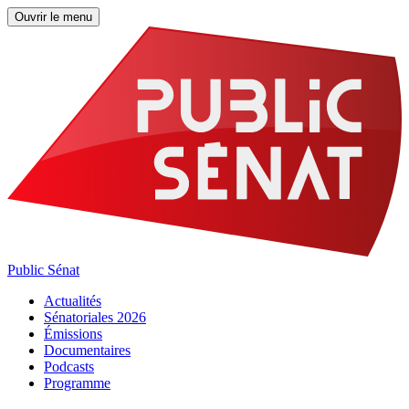
Ouvrir le menu
Public Sénat
Actualités
Sénatoriales 2026
Émissions
Documentaires
Podcasts
Programme